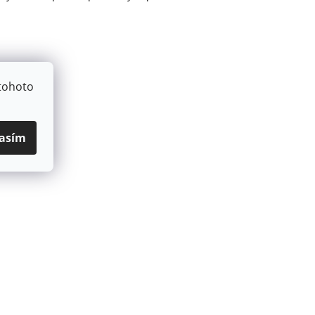
tohoto
asím