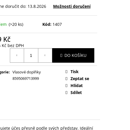
e doručit do:
13.8.2026
Možnosti doručení
adem
(>20 ks)
Kód:
1407
9 Kč
5 Kč bez DPH
ná
DO KOŠÍKU
:
Tisk
gorie
:
Vlasové doplňky
8595069713999
Zeptat se
Hlídat
Sdílet
jete účes přesně podle svých představ. Ideální