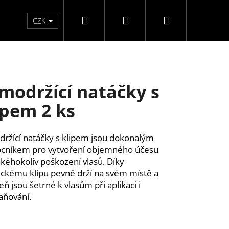
Hledat
Přihlášení
Nákupní
Péče o ruce
Péče o nohy
F3 kolekce
Pé
CZK
košík
modržící natáčky s
ipem 2 ks
ržící natáčky s klipem jsou dokonalým
cníkem pro vytvoření objemného účesu
akéhokoliv poškození vlasů. Díky
ickému klipu pevně drží na svém místě a
eň jsou šetrné k vlasům při aplikaci i
aňování.
Y SAMOLEPÍCÍ WISPY