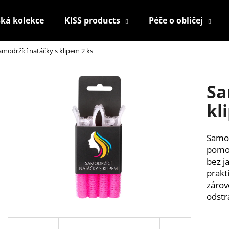
ká kolekce
KISS products
Péče o obličej
amodržící natáčky s klipem 2 ks
Co potřebujete najít?
Sa
HLEDAT
kl
Samod
Doporučujeme
pomo
bez j
prakt
zárov
odstr
KONTUROVACÍ TUŽKA NA OČI
NALEPOVACÍ ŘAS