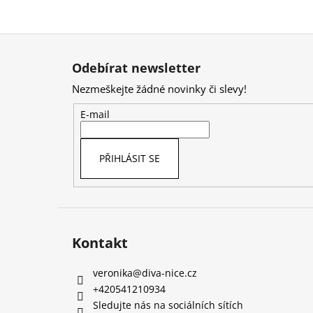
Z
á
Odebírat newsletter
p
Nezmeškejte žádné novinky či slevy!
a
t
E-mail
í
PŘIHLÁSIT SE
Kontakt
veronika
@
diva-nice.cz
+420541210934
Sledujte nás na sociálních sítích