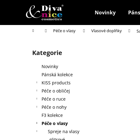
K
Přejít
na
o
Novinky
Páns
obsah
Zpět
Zpět
š
do
do
í
Domů
Péče o vlasy
Vlasové doplňky
S
k
obchodu
obchodu
P
o
Kategorie
Přeskočit
s
kategorie
t
Novinky
r
Pánská kolekce
a
KISS products
n
Péče o obličej
n
Péče o ruce
í
Péče o nohy
p
F3 kolekce
a
Péče o vlasy
n
Spreje na vlasy
HOUBIČKA NA MAKE-UP, KULATÁ
e
glitrové