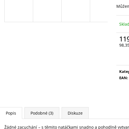
VYSOUVACÍ S OŘEZÁVÁTKEM 01 ČERNÁ
V0035
Můžem
85 Kč
89 Kč
Skl
11
98,3
Měr
cena
Kate
EAN
:
Popis
Podobné (3)
Diskuze
Žádné zacuchání – s těmito natáčkami snadno a pohodlně vytvaru