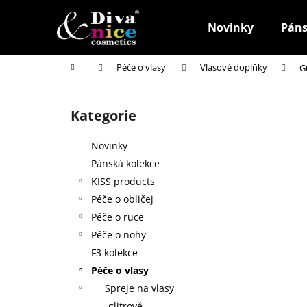
K
Přejít
na
o
Novinky
Páns
obsah
Zpět
Zpět
š
do
do
í
Domů
Péče o vlasy
Vlasové doplňky
G
k
obchodu
obchodu
P
o
Kategorie
Přeskočit
s
kategorie
t
Novinky
r
Pánská kolekce
a
KISS products
n
Péče o obličej
n
Péče o ruce
í
Péče o nohy
p
F3 kolekce
a
Péče o vlasy
n
Spreje na vlasy
HOUBIČKA NA MAKE-UP, KULATÁ
e
glitrové