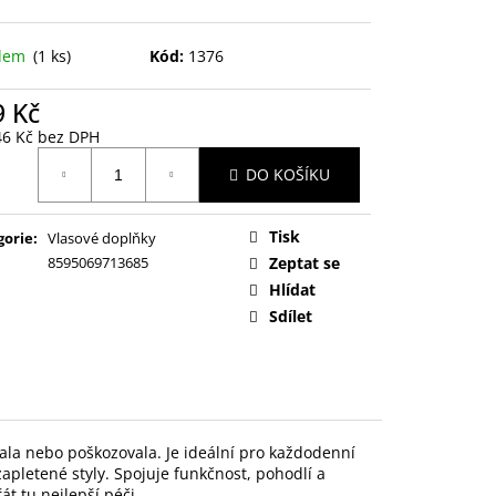
adem
(1 ks)
Kód:
1376
9 Kč
46 Kč bez DPH
ná
DO KOŠÍKU
:
Tisk
gorie
:
Vlasové doplňky
8595069713685
Zeptat se
Hlídat
Sdílet
ala nebo poškozovala. Je ideální pro každodenní
zapletené styly. Spojuje funkčnost, pohodlí a
t tu nejlepší péči.