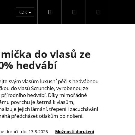
Hledat
Přihlášení
Nákupní
Péče o ruce
Péče o nohy
F3 kolekce
Pé
CZK
košík
mička do vlasů ze
0% hedvábí
jte svým vlasům luxusní péči s hedvábnou
kou do vlasů Scrunchie, vyrobenou ze
přírodního hedvábí. Díky mimořádně
mu povrchu je šetrná k vlasům,
alizuje jejich lámání, třepení i zacuchávání
áhá předcházet otlakům po nošení.
Y SAMOLEPÍCÍ WISPY
e doručit do:
13.8.2026
Možnosti doručení