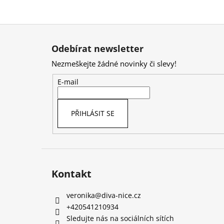
Z
á
Odebírat newsletter
p
Nezmeškejte žádné novinky či slevy!
a
t
E-mail
í
PŘIHLÁSIT SE
Kontakt
veronika
@
diva-nice.cz
+420541210934
Sledujte nás na sociálních sítích