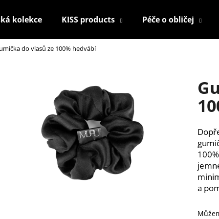
ká kolekce
KISS products
Péče o obličej
umička do vlasů ze 100% hedvábí
Co potřebujete najít?
Gu
HLEDAT
10
Dopře
Doporučujeme
gumič
100% 
jemné
minim
a pom
KONTUROVACÍ TUŽKA NA OČI
NALEPOVACÍ ŘAS
Můžem