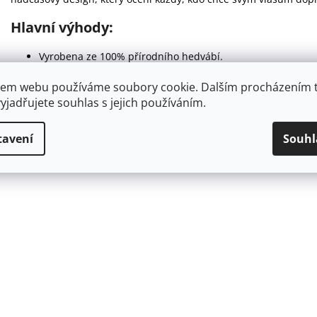
Hlavní výhody:
Vyrobena ze 100% přírodního hedvábí.
Šetrná k vlasům – omezuje lámání, třepení a zacuchávání.
Pevně drží účes bez nepříjemného tahání.
em webu používáme soubory cookie. Dalším procházením 
Nezanechává výrazné otlaky na vlasech.
yjadřujete souhlas s jejich používáním.
Vhodná pro všechny typy vlasů i každodenní použití.
Elegantní doplněk pro každou příležitost.
tavení
Souhl