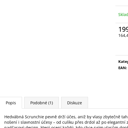
VYSOUVACÍ S OŘEZÁVÁTKEM 01 ČERNÁ
V0035
85 Kč
89 Kč
Skl
19
164,
Měr
cena
Kate
EAN
:
Popis
Podobné (1)
Diskuze
Hedvábná Scrunchie pevně drží účes, aniž by vlasy zbytečně tah
nošení i slavnostní účesy – od culíku přes drdol až po elegantní 
nadčasový design, který ocení každý, kdo chce svým vlasům dopřá