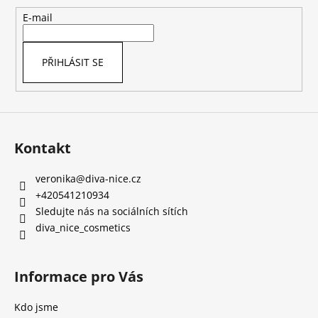
a
t
E-mail
í
PŘIHLÁSIT SE
Kontakt
veronika
@
diva-nice.cz
+420541210934
Sledujte nás na sociálních sítích
diva_nice_cosmetics
Informace pro Vás
Kdo jsme