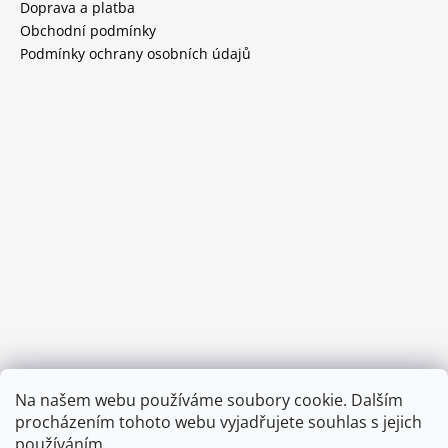
Doprava a platba
Obchodní podmínky
Podmínky ochrany osobních údajů
Provozní doba:
Na našem webu používáme soubory cookie. Dalším
8.00 - 15.00 hod (pondělí - pátek)
procházením tohoto webu vyjadřujete souhlas s jejich
používáním.