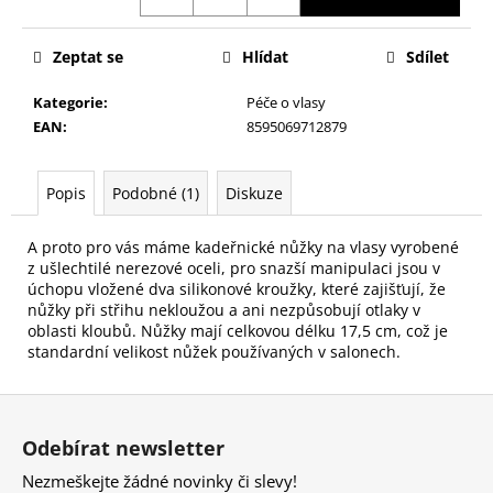
č
u
j
Zeptat se
Hlídat
Sdílet
e
m
Kategorie
:
Péče o vlasy
e
EAN
:
8595069712879
NALEPOVACÍ
Popis
Podobné (1)
Diskuze
UMĚLÉ
NEHTY
FM
A proto pro vás máme kadeřnické nůžky na vlasy vyrobené
GIRLS
z ušlechtilé nerezové oceli, pro snazší manipulaci jsou v
+
úchopu vložené dva silikonové kroužky, které zajišťují, že
LEPIDLO,
nůžky při střihu nekloužou a ani nezpůsobují otlaky v
Č.3
oblasti kloubů. Nůžky mají celkovou délku 17,5 cm, což je
75
standardní velikost nůžek používaných v salonech.
Kč
Z
á
Odebírat newsletter
p
Nezmeškejte žádné novinky či slevy!