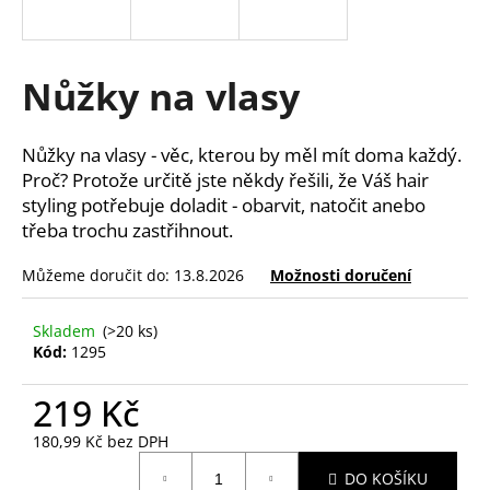
a
j
í
Nůžky na vlasy
t
?
Nůžky na vlasy - věc, kterou by měl mít doma každý.
Proč? Protože určitě jste někdy řešili, že Váš hair
styling potřebuje doladit - obarvit, natočit anebo
třeba trochu zastřihnout.
HLEDAT
Můžeme doručit do:
13.8.2026
Možnosti doručení
Skladem
(>20 ks)
D
Kód:
1295
o
p
219 Kč
o
180,99 Kč bez DPH
r
Měrná
u
DO KOŠÍKU
cena: