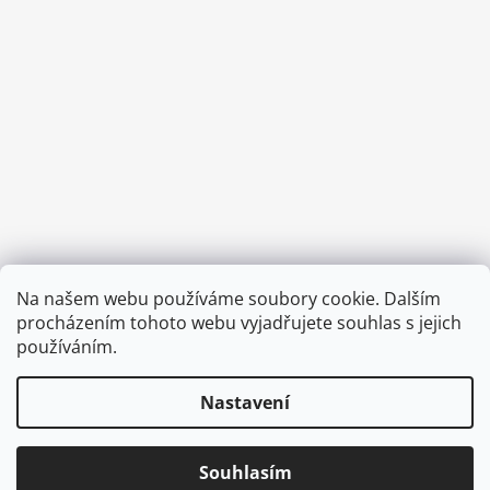
Provozní doba:
Na našem webu používáme soubory cookie. Dalším
8.00 - 15.00 hod (pondělí - pátek)
procházením tohoto webu vyjadřujete souhlas s jejich
používáním.
Nastavení
Vytvořil Shoptet
Copyright 2026
Diva & Nice Cosmetics
. Všechna práva
Souhlasím
vyhrazena.
Upravit nastavení cookies