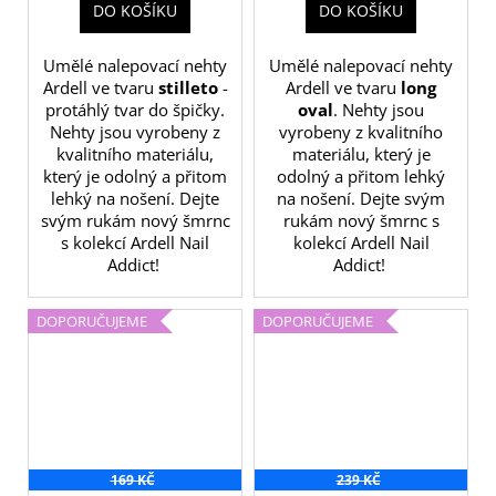
DO KOŠÍKU
DO KOŠÍKU
Umělé nalepovací nehty
Umělé nalepovací nehty
Ardell ve tvaru
stilleto
-
Ardell ve tvaru
long
protáhlý tvar do špičky.
oval
. Nehty jsou
Nehty jsou vyrobeny z
vyrobeny z kvalitního
kvalitního materiálu,
materiálu, který je
který je odolný a přitom
odolný a přitom lehký
lehký na nošení. Dejte
na nošení. Dejte svým
svým rukám nový šmrnc
rukám nový šmrnc s
s kolekcí Ardell Nail
kolekcí Ardell Nail
Addict!
Addict!
DOPORUČUJEME
DOPORUČUJEME
169 KČ
239 KČ