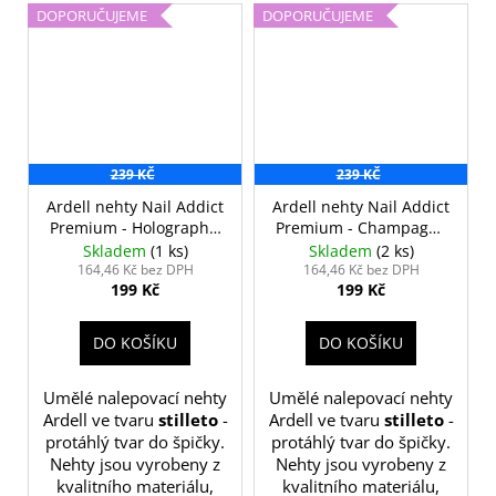
DOPORUČUJEME
DOPORUČUJEME
239 KČ
239 KČ
Ardell nehty Nail Addict
Ardell nehty Nail Addict
Premium - Holographic
Premium - Champagne
Glitter
Ice
Skladem
(1 ks)
Skladem
(2 ks)
164,46 Kč bez DPH
164,46 Kč bez DPH
199 Kč
199 Kč
DO KOŠÍKU
DO KOŠÍKU
Umělé nalepovací nehty
Umělé nalepovací nehty
Ardell ve tvaru
stilleto
-
Ardell ve tvaru
stilleto
-
protáhlý tvar do špičky.
protáhlý tvar do špičky.
Nehty jsou vyrobeny z
Nehty jsou vyrobeny z
kvalitního materiálu,
kvalitního materiálu,