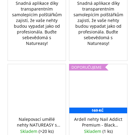
Snadná aplikace díky
Snadná aplikace díky
transparentním
transparentním
samolepícím polštářkům
samolepícím polštářkům
zajistí, že vaše nehty
zajistí, že vaše nehty
budou vypadat jako od
budou vypadat jako od
profesionála. Buďte
profesionála. Buďte
sebevědomá s
sebevědomá s
Natureasy!
Natureasy!
DOPORUČUJEME
169 KČ
Nalepovací umělé
Ardell nehty Nail Addict
nehty NATUREASY s
Premium - Black
polštářky č. 04
Leopard
Skladem
(>20 ks)
Skladem
(1 ks)