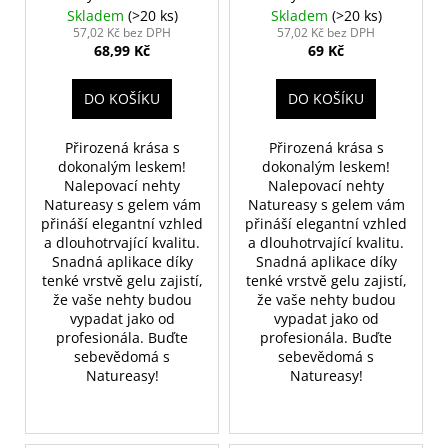
d
č
gelem č. 06
gelem č. 13
Skladem
(>20 ks)
Skladem
(>20 ks)
u
u
57,02 Kč bez DPH
57,02 Kč bez DPH
j
68,99 Kč
69 Kč
k
e
t
m
DO KOŠÍKU
DO KOŠÍKU
ů
e
Přirozená krása s
Přirozená krása s
dokonalým leskem!
dokonalým leskem!
KONTUROVACÍ
Nalepovací nehty
Nalepovací nehty
TUŽKA
Natureasy s gelem vám
Natureasy s gelem vám
NA
OČI
přináší elegantní vzhled
přináší elegantní vzhled
VYSOUVACÍ
a dlouhotrvající kvalitu.
a dlouhotrvající kvalitu.
S
Snadná aplikace díky
Snadná aplikace díky
OŘEZÁVÁTKEM
tenké vrstvě gelu zajistí,
tenké vrstvě gelu zajistí,
01
že vaše nehty budou
že vaše nehty budou
ČERNÁ
vypadat jako od
vypadat jako od
85
profesionála. Buďte
profesionála. Buďte
Kč
sebevědomá s
sebevědomá s
Natureasy!
Natureasy!