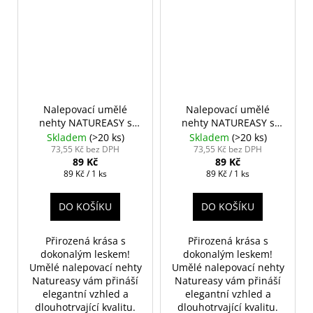
Nalepovací umělé
Nalepovací umělé
nehty NATUREASY s
nehty NATUREASY s
polštářky č. 02
polštářky č. 03
Skladem
(>20 ks)
Skladem
(>20 ks)
73,55 Kč bez DPH
73,55 Kč bez DPH
89 Kč
89 Kč
Měrná
Měrná
89 Kč / 1 ks
89 Kč / 1 ks
cena:
cena:
DO KOŠÍKU
DO KOŠÍKU
Přirozená krása s
Přirozená krása s
dokonalým leskem!
dokonalým leskem!
Umělé nalepovací nehty
Umělé nalepovací nehty
Natureasy vám přináší
Natureasy vám přináší
elegantní vzhled a
elegantní vzhled a
dlouhotrvající kvalitu.
dlouhotrvající kvalitu.