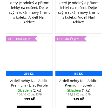
který je odolný a přitom
který je odolný a přitom
lehký na nošení. Dejte
lehký na nošení. Dejte
svým rukám nový šmrnc
svým rukám nový šmrnc
s kolekcí Ardell Nail
s kolekcí Ardell Nail
Addict!
Addict!
DOPORUČUJEME
DOPORUČUJEME
239 KČ
169 KČ
Ardell nehty Nail Addict
Ardell nehty Nail Addict
Premium - Lilac Purple
Premium - Lovely
Lavender
Skladem
(2 ks)
Skladem
(1 ks)
164,46 Kč bez DPH
114,88 Kč bez DPH
199 Kč
139 Kč