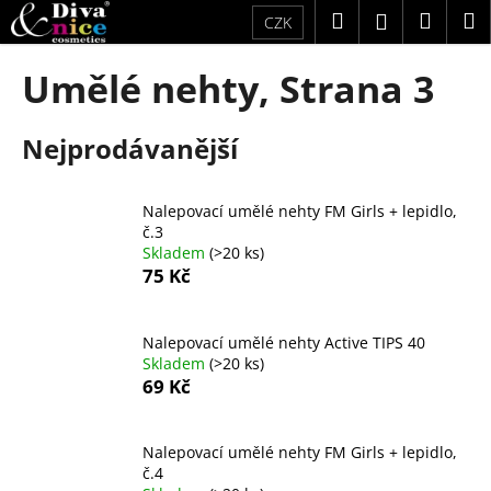
K
Přejít
Hledat
Náku
M
Přihlášení
CZK
na
o
obsah
Zpět
Zpět
košík
š
Umělé nehty
, Strana 3
í
C
k
Nejprodávanější
o
p
o
Nalepovací umělé nehty FM Girls + lepidlo,
t
č.3
Skladem
(>20 ks)
ř
75 Kč
e
b
u
Nalepovací umělé nehty Active TIPS 40
Skladem
(>20 ks)
j
69 Kč
e
t
Nalepovací umělé nehty FM Girls + lepidlo,
e
č.4
n