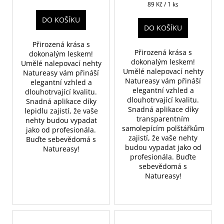
Měrná
89 Kč / 1 ks
cena:
DO KOŠÍKU
DO KOŠÍKU
Přirozená krása s
Přirozená krása s
dokonalým leskem!
dokonalým leskem!
Umělé nalepovací nehty
Umělé nalepovací nehty
Natureasy vám přináší
Natureasy vám přináší
elegantní vzhled a
elegantní vzhled a
dlouhotrvající kvalitu.
dlouhotrvající kvalitu.
Snadná aplikace díky
Snadná aplikace díky
lepidlu zajistí, že vaše
transparentním
nehty budou vypadat
samolepícím polštářkům
jako od profesionála.
zajistí, že vaše nehty
Buďte sebevědomá s
budou vypadat jako od
Natureasy!
profesionála. Buďte
sebevědomá s
Natureasy!