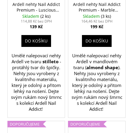
Ardell nehty Nail Addict
Ardell nehty Nail Addict
Premium - Luscious
Premium - Marble
Pink
Purple
Skladem
(2 ks)
Skladem
(3 ks)
114,88 Kč bez DPH
164,46 Kč bez DPH
139 Kč
199 Kč
DO KOŠÍKU
DO KOŠÍKU
Umělé nalepovací nehty
Umělé nalepovací nehty
Ardell ve tvaru
stilleto
-
Ardell v mandlovém
protáhlý tvar do špičky.
tvaru (
almond shape
).
Nehty jsou vyrobeny z
Nehty jsou vyrobeny z
kvalitního materiálu,
kvalitního materiálu,
který je odolný a přitom
který je odolný a přitom
lehký na nošení. Dejte
lehký na nošení. Dejte
svým rukám nový šmrnc
svým rukám nový šmrnc
s kolekcí Ardell Nail
s kolekcí Ardell Nail
Addict!
Addict!
DOPORUČUJEME
DOPORUČUJEME