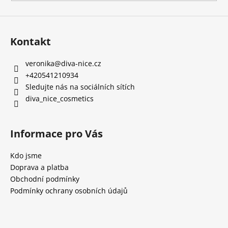
ý
p
i
Kontakt
s
u
veronika
@
diva-nice.cz
+420541210934
Sledujte nás na sociálních sítích
diva_nice_cosmetics
Informace pro Vás
Kdo jsme
Doprava a platba
Obchodní podmínky
Podmínky ochrany osobních údajů