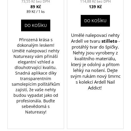
73,55 Kč bez DPH
114,88 Kč bez DPH
89 Kč
139 Kč
Měrná
89 Kč / 1 ks
cena:
DO KOŠÍKU
DO KOŠÍKU
Umělé nalepovací nehty
Přirozená krása s
Ardell ve tvaru
stilleto
-
dokonalým leskem!
protáhlý tvar do špičky.
Umělé nalepovací nehty
Nehty jsou vyrobeny z
Natureasy vám přináší
kvalitního materiálu,
elegantní vzhled a
který je odolný a přitom
dlouhotrvající kvalitu.
lehký na nošení. Dejte
Snadná aplikace díky
svým rukám nový šmrnc
transparentním
s kolekcí Ardell Nail
samolepícím polštářkům
Addict!
zajistí, že vaše nehty
budou vypadat jako od
profesionála. Buďte
sebevědomá s
Natureasy!