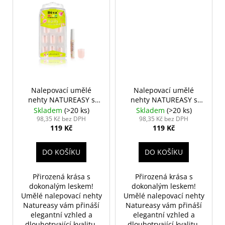
Nalepovací umělé
Nalepovací umělé
nehty NATUREASY s
nehty NATUREASY s
lepidlem č. 01
lepidlem č. 02
Skladem
(>20 ks)
Skladem
(>20 ks)
98,35 Kč bez DPH
98,35 Kč bez DPH
119 Kč
119 Kč
DO KOŠÍKU
DO KOŠÍKU
Přirozená krása s
Přirozená krása s
dokonalým leskem!
dokonalým leskem!
Umělé nalepovací nehty
Umělé nalepovací nehty
Natureasy vám přináší
Natureasy vám přináší
elegantní vzhled a
elegantní vzhled a
dlouhotrvající kvalitu.
dlouhotrvající kvalitu.