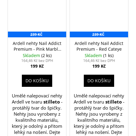
239 KČ
239 KČ
Ardell nehty Nail Addict
Ardell nehty Nail Addict
Premium - Pink Marble
Premium - Red Cateye
& Gold
Skladem
(2 ks)
Skladem
(1 ks)
164,46 Kč bez DPH
164,46 Kč bez DPH
199 Kč
199 Kč
DO KOŠÍKU
DO KOŠÍKU
Umělé nalepovací nehty
Umělé nalepovací nehty
Ardell ve tvaru
stilleto
-
Ardell ve tvaru
stilleto
-
protáhlý tvar do špičky.
protáhlý tvar do špičky.
Nehty jsou vyrobeny z
Nehty jsou vyrobeny z
kvalitního materiálu,
kvalitního materiálu,
který je odolný a přitom
který je odolný a přitom
lehký na nošení. Dejte
lehký na nošení. Dejte