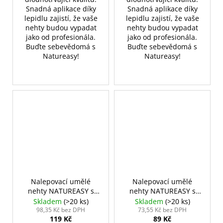
Snadná aplikace díky
Snadná aplikace díky
lepidlu zajistí, že vaše
lepidlu zajistí, že vaše
nehty budou vypadat
nehty budou vypadat
jako od profesionála.
jako od profesionála.
Buďte sebevědomá s
Buďte sebevědomá s
Natureasy!
Natureasy!
Nalepovací umělé
Nalepovací umělé
nehty NATUREASY s
nehty NATUREASY s
lepidlem č. 03
polštářky č. 01
Skladem
(>20 ks)
Skladem
(>20 ks)
98,35 Kč bez DPH
73,55 Kč bez DPH
119 Kč
89 Kč