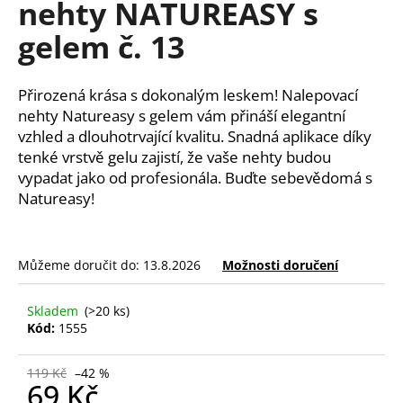
nehty NATUREASY s
a
gelem č. 13
j
í
t
Přirozená krása s dokonalým leskem! Nalepovací
?
nehty Natureasy s gelem vám přináší elegantní
vzhled a dlouhotrvající kvalitu. Snadná aplikace díky
tenké vrstvě gelu zajistí, že vaše nehty budou
vypadat jako od profesionála. Buďte sebevědomá s
Natureasy!
HLEDAT
Můžeme doručit do:
13.8.2026
Možnosti doručení
D
o
Skladem
(>20 ks)
p
Kód:
1555
o
r
119 Kč
–42 %
u
69 Kč