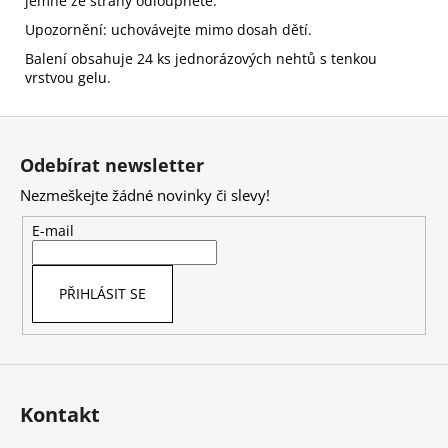
jemně ze strany odloupněte.
Upozornění: uchovávejte mimo dosah dětí.
Balení obsahuje 24 ks jednorázových nehtů s tenkou
vrstvou gelu.
Z
á
Odebírat newsletter
p
Nezmeškejte žádné novinky či slevy!
a
t
E-mail
í
PŘIHLÁSIT SE
Kontakt