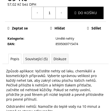
č
57,02 Kč bez DPH
u
Měrná
j
DO KOŠÍKU
cena:
e
m
e
Zeptat se
Hlídat
Sdílet
Kategorie
:
Umělé nehty
KONTUROVACÍ
EAN
:
8595069715474
TUŽKA
NA
OČI
Popis
Související (5)
Diskuze
VYSOUVACÍ
S
OŘEZÁVÁTKEM
Způsob aplikace: Vyčistěte nehty od laku, chemikálií a
01
kosmetických přípravků. Vyberte správnou velikost pro
ČERNÁ
každý nehet tak, aby zakryl celou plochu Vašich nehtů.
85
Pečlivě přiložte k nehtům a lehkým tlakem přitlačte,
Kč
začněte od nehtové kůžičky. Pokud se nehty uvolní,
přidržte je pod fénem při nízké teplotě a pevně přitiskněte
pro pevné přilnutí.
Odstranění nehtů: Namočte do teplé vody na 10 minut a