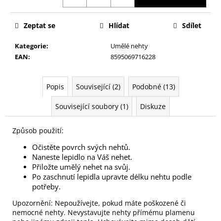
č
u
j
Zeptat se
Hlídat
Sdílet
e
m
Kategorie
:
Umělé nehty
e
EAN
:
8595069716228
KONTUROVACÍ
Popis
Související (2)
Podobné (13)
TUŽKA
NA
Související soubory (1)
Diskuze
OČI
VYSOUVACÍ
S
Způsob použití:
OŘEZÁVÁTKEM
01
Očistěte povrch svých nehtů.
ČERNÁ
Naneste lepidlo na Váš nehet.
85
Přiložte umělý nehet na svůj.
Kč
Po zaschnutí lepidla upravte délku nehtu podle
potřeby.
Upozornění: Nepoužívejte, pokud máte poškozené či
nemocné nehty. Nevystavujte nehty přímému plamenu