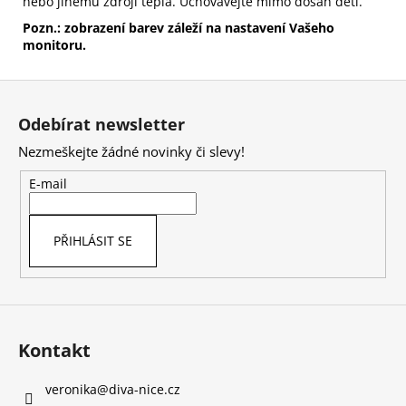
nebo jinému zdroji tepla. Uchovávejte mimo dosah dětí.
Pozn.: zobrazení barev záleží na nastavení Vašeho
monitoru.
Z
á
Odebírat newsletter
p
Nezmeškejte žádné novinky či slevy!
a
t
E-mail
í
PŘIHLÁSIT SE
Kontakt
veronika
@
diva-nice.cz