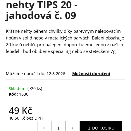
nehty TIPS 20 -
a
jahodová č. 09
j
í
t
Krásné nehty během chvilky díky barevným nalepovacím
?
tipům v solid nebo v metalických barvách. Balení obsahuje
20 kusů nehtů, pro nalepení doporučujeme jedno z našich
lepidel - buď oblíbené
special 3g
nebo
se štětečkem 7g
.
HLEDAT
Můžeme doručit do:
12.8.2026
Možnosti doručení
Skladem
(>20 ks)
D
Kód:
1630
o
p
49 Kč
o
40,50 Kč bez DPH
r
Měrná
u
DO KOŠÍKU
cena: