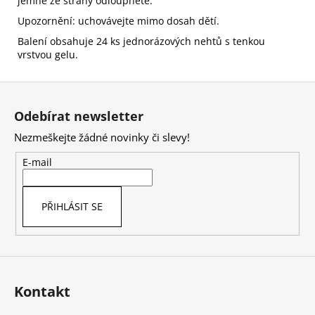
jemně ze strany odloupněte.
Upozornění: uchovávejte mimo dosah dětí.
Balení obsahuje 24 ks jednorázových nehtů s tenkou
vrstvou gelu.
Z
á
Odebírat newsletter
p
Nezmeškejte žádné novinky či slevy!
a
t
E-mail
í
PŘIHLÁSIT SE
Kontakt