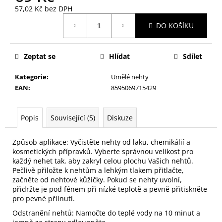
č
57,02 Kč bez DPH
u
Měrná
j
DO KOŠÍKU
cena:
e
m
e
Zeptat se
Hlídat
Sdílet
Kategorie
:
Umělé nehty
NALEPOVACÍ
EAN
:
8595069715429
ŘASY
SAMOLEPÍCÍ
WISPY
Popis
Související (5)
Diskuze
V0035
89
Kč
Způsob aplikace: Vyčistěte nehty od laku, chemikálií a
kosmetických přípravků. Vyberte správnou velikost pro
každý nehet tak, aby zakryl celou plochu Vašich nehtů.
Pečlivě přiložte k nehtům a lehkým tlakem přitlačte,
začněte od nehtové kůžičky. Pokud se nehty uvolní,
přidržte je pod fénem při nízké teplotě a pevně přitiskněte
pro pevné přilnutí.
Odstranění nehtů: Namočte do teplé vody na 10 minut a