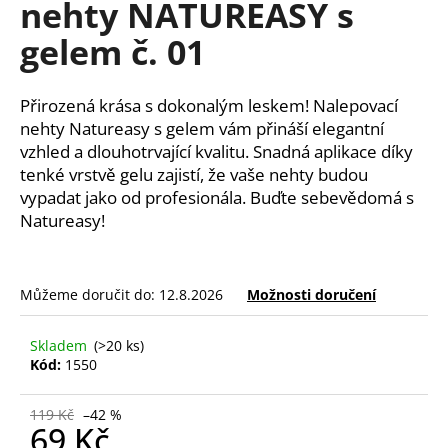
nehty NATUREASY s
a
gelem č. 01
j
í
t
Přirozená krása s dokonalým leskem! Nalepovací
?
nehty Natureasy s gelem vám přináší elegantní
vzhled a dlouhotrvající kvalitu. Snadná aplikace díky
tenké vrstvě gelu zajistí, že vaše nehty budou
vypadat jako od profesionála. Buďte sebevědomá s
Natureasy!
HLEDAT
Můžeme doručit do:
12.8.2026
Možnosti doručení
D
o
Skladem
(>20 ks)
p
Kód:
1550
o
r
119 Kč
–42 %
u
69 Kč