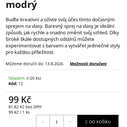
modrý
a
j
Buďte kreativní a oživte svůj účes tímto dočasným
í
sprejem na vlasy
. Barevný sprej na vlasy je ideální
t
způsob, jak rychle a snadno změnit svůj vzhled. Díky
?
široké škále dostupných odstínů můžete
experimentovat s barvami a vytvářet jedinečné styly
pro každou příležitost.
Můžeme doručit do:
13.8.2026
Možnosti doručení
HLEDAT
Skladem
(>20 ks)
Kód:
12
D
o
99 Kč
p
81,82 Kč bez DPH
o
Měrná
99 Kč / 1 ks
r
cena:
u
DO KOŠÍKU