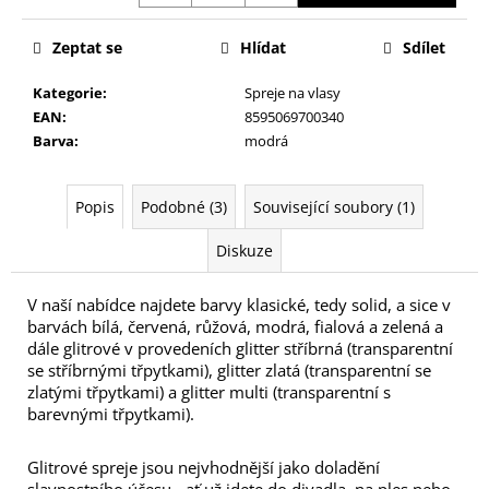
č
u
Zeptat se
Hlídat
Sdílet
j
e
Kategorie
:
Spreje na vlasy
m
EAN
:
8595069700340
e
Barva
:
modrá
NALEPOVACÍ
ŘASY
Popis
Podobné (3)
Související soubory (1)
SAMOLEPÍCÍ
WISPY
Diskuze
V0035
89
V naší nabídce najdete barvy klasické, tedy solid, a sice v
Kč
barvách bílá, červená, růžová, modrá, fialová a zelená a
dále glitrové v provedeních glitter stříbrná (transparentní
se stříbrnými třpytkami), glitter zlatá (transparentní se
zlatými třpytkami) a glitter multi (transparentní s
barevnými třpytkami).
Glitrové spreje jsou nejvhodnější jako doladění
slavnostního účesu - ať už jdete do divadla, na ples nebo