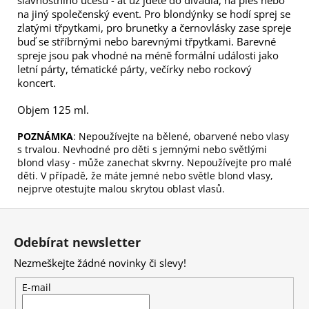
na jiný společenský event. Pro blondýnky se hodí sprej se
zlatými třpytkami, pro brunetky a černovlásky zase spreje
buď se stříbrnými nebo barevnými třpytkami. Barevné
spreje jsou pak vhodné na méně formální události jako
letní párty, tématické párty, večírky nebo rockový
koncert.
Objem 125 ml.
POZNÁMKA
: Nepoužívejte na bělené, obarvené nebo vlasy
s trvalou. Nevhodné pro děti s jemnými nebo světlými
blond vlasy - může zanechat skvrny. Nepoužívejte pro malé
děti. V případě, že máte jemné nebo světle blond vlasy,
nejprve otestujte malou skrytou oblast vlasů.
Z
á
Odebírat newsletter
p
Nezmeškejte žádné novinky či slevy!
a
t
E-mail
í