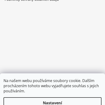
Provozní doba:
Na našem webu používáme soubory cookie. Dalším
8.00 - 15.00 hod (pondělí - pátek)
procházením tohoto webu vyjadřujete souhlas s jejich
používáním.
Nastavení