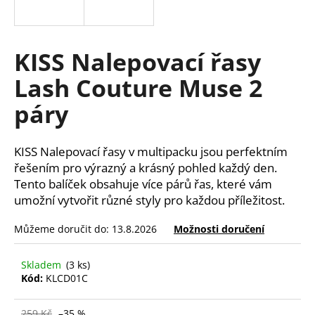
a
j
í
KISS Nalepovací řasy
t
Lash Couture Muse 2
?
páry
KISS Nalepovací řasy v multipacku jsou perfektním
HLEDAT
řešením pro výrazný a krásný pohled každý den.
Tento balíček obsahuje více párů řas, které vám
umožní vytvořit různé styly pro každou příležitost.
D
Můžeme doručit do:
13.8.2026
Možnosti doručení
o
p
Skladem
(3 ks)
o
Kód:
KLCD01C
r
u
259 Kč
–35 %