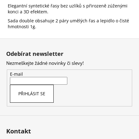
Elegantní syntetické řasy bez uzlíků s přirozeně zúženými
konci a 3D efektem.
Sada double obsahuje 2 páry umělých řas a lepidlo o čisté
hmotnosti 1g.
Z
á
Odebírat newsletter
p
Nezmeškejte žádné novinky či slevy!
a
t
E-mail
í
PŘIHLÁSIT SE
Kontakt