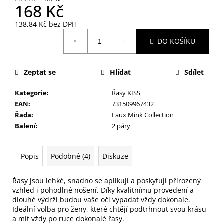
č
168 Kč
u
j
138,84 Kč bez DPH
e
Měrná
DO KOŠÍKU
cena:
m
e
Zeptat se
Hlídat
Sdílet
PILNÍK
Kategorie
:
Řasy KISS
NA
NEHTY
EAN
:
731509967432
Z
Řada
:
Faux Mink Collection
JAPONSKÉHO
Balení
:
2 páry
PAPÍRU,
OVÁLNÝ
49
Popis
Podobné (4)
Diskuze
Kč
Řasy jsou lehké, snadno se aplikují a poskytují přirozený
vzhled i pohodlné nošení. Díky kvalitnímu provedení a
dlouhé výdrži budou vaše oči vypadat vždy dokonale.
Ideální volba pro ženy, které chtějí podtrhnout svou krásu
a mít vždy po ruce dokonalé řasy.