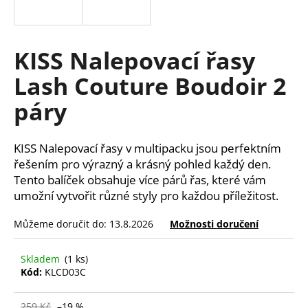
a
j
í
KISS Nalepovací řasy
t
Lash Couture Boudoir 2
?
páry
KISS Nalepovací řasy v multipacku jsou perfektním
HLEDAT
řešením pro výrazný a krásný pohled každý den.
Tento balíček obsahuje více párů řas, které vám
umožní vytvořit různé styly pro každou příležitost.
D
Můžeme doručit do:
13.8.2026
Možnosti doručení
o
p
Skladem
(1 ks)
o
Kód:
KLCD03C
r
u
259 Kč
–19 %