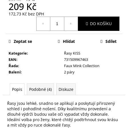
č
209 Kč
u
j
172,73 Kč bez DPH
e
Měrná
DO KOŠÍKU
cena:
m
e
Zeptat se
Hlídat
Sdílet
NALEPOVACÍ
Kategorie
:
Řasy KISS
ŘASY
SAMOLEPÍCÍ
EAN
:
731509967463
WISPY
Řada
:
Faux Mink Collection
V0035
Balení
:
2 páry
89
Kč
Popis
Podobné (4)
Diskuze
Řasy jsou lehké, snadno se aplikují a poskytují přirozený
vzhled i pohodlné nošení. Díky kvalitnímu provedení a
dlouhé výdrži budou vaše oči vypadat vždy dokonale.
Ideální volba pro ženy, které chtějí podtrhnout svou krásu
a mít vždy po ruce dokonalé řasy.