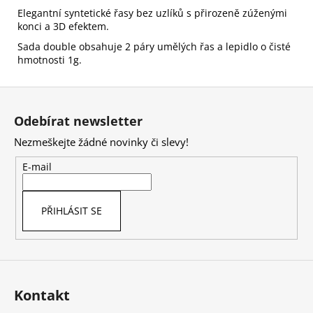
Elegantní syntetické řasy bez uzlíků s přirozeně zúženými
konci a 3D efektem.
Sada double obsahuje 2 páry umělých řas a lepidlo o čisté
hmotnosti 1g.
Z
á
Odebírat newsletter
p
Nezmeškejte žádné novinky či slevy!
a
t
E-mail
í
PŘIHLÁSIT SE
Kontakt