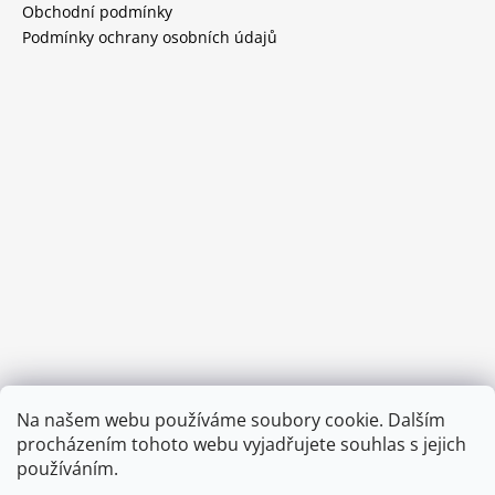
Obchodní podmínky
Podmínky ochrany osobních údajů
Provozní doba:
Na našem webu používáme soubory cookie. Dalším
8.00 - 15.00 hod (pondělí - pátek)
procházením tohoto webu vyjadřujete souhlas s jejich
používáním.