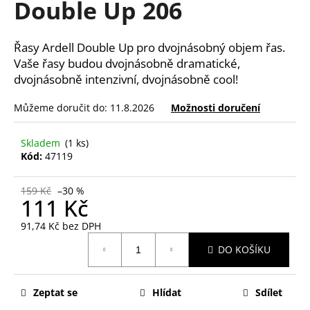
Double Up 206
a
j
Řasy Ardell Double Up pro dvojnásobný objem řas.
í
Vaše řasy budou dvojnásobně dramatické,
t
dvojnásobně intenzivní, dvojnásobně cool!
?
Můžeme doručit do:
11.8.2026
Možnosti doručení
Skladem
(1 ks)
Kód:
47119
HLEDAT
159 Kč
–30 %
111 Kč
D
91,74 Kč bez DPH
o
Měrná
p
DO KOŠÍKU
cena:
o
r
Zeptat se
Hlídat
Sdílet
u