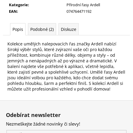
č
Kategorie
:
Přírodní řasy Ardell
u
EAN
:
074764471192
j
e
m
Popis
Podobné (2)
Diskuze
e
Kolekce umělých nalepovacích řas značky Ardell nabízí
široký výběr stylů, které zvýrazní vaše oči pro každou
KONTUROVACÍ
příležitost, kombinuje různé délky, objemy a styly – od
TUŽKA
jemných a nenápadných až po výrazné a dramatické. V
NA
OČI
balení najdete vše potřebné k aplikaci, včetně lepidla,
VYSOUVACÍ
které zajistí pevné a spolehlivé uchycení. Umělé řasy Ardell
S
jsou ideální volbou pro každého, kdo chce dodat svému
OŘEZÁVÁTKEM
pohledu hloubku, šarm a perfektní finiš. S kolekcí Ardell si
01
můžete užít profesionální vzhled v pohodlí domova!
ČERNÁ
85
Z
Kč
á
Odebírat newsletter
p
Nezmeškejte žádné novinky či slevy!
a