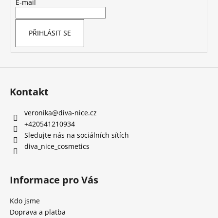
t
E-mail
í
PŘIHLÁSIT SE
Kontakt
veronika
@
diva-nice.cz
+420541210934
Sledujte nás na sociálních sítích
diva_nice_cosmetics
Informace pro Vás
Kdo jsme
Doprava a platba