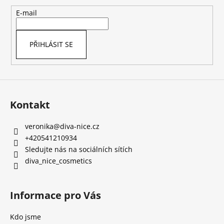
a
t
E-mail
í
PŘIHLÁSIT SE
Kontakt
veronika
@
diva-nice.cz
+420541210934
Sledujte nás na sociálních sítích
diva_nice_cosmetics
Informace pro Vás
Kdo jsme