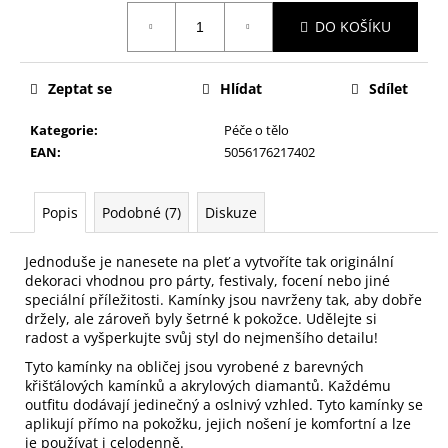
č
Měrná
u
DO KOŠÍKU
cena:
j
e
m
Zeptat se
Hlídat
Sdílet
e
Kategorie
:
Péče o tělo
EAN
:
5056176217402
NALEPOVACÍ
ŘASY
SAMOLEPÍCÍ
Popis
Podobné (7)
Diskuze
WISPY
V0035
Jednoduše je nanesete na pleť a vytvoříte tak originální
89
dekoraci vhodnou pro párty, festivaly, focení nebo jiné
Kč
speciální příležitosti. Kamínky jsou navrženy tak, aby dobře
držely, ale zároveň byly šetrné k pokožce. Udělejte si
radost a vyšperkujte svůj styl do nejmenšího detailu!
Tyto kamínky na obličej jsou vyrobené z barevných
křišťálových kamínků a akrylových diamantů. Každému
outfitu dodávají jedinečný a oslnivý vzhled. Tyto kamínky se
aplikují přímo na pokožku, jejich nošení je komfortní a lze
je používat i celodenně.