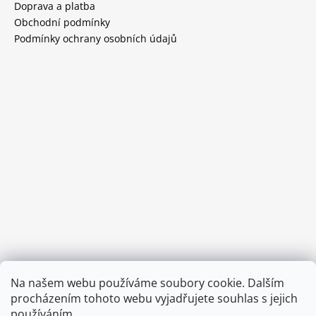
Doprava a platba
Obchodní podmínky
Podmínky ochrany osobních údajů
Provozní doba:
Na našem webu používáme soubory cookie. Dalším
8.00 - 15.00 hod (pondělí - pátek)
procházením tohoto webu vyjadřujete souhlas s jejich
používáním.