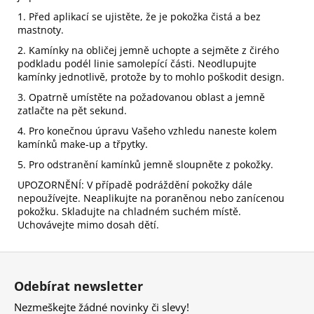
1. Před aplikací se ujistěte, že je pokožka čistá a bez
mastnoty.
2. Kamínky na obličej jemně uchopte a sejměte z čirého
podkladu podél linie samolepící části. Neodlupujte
kamínky jednotlivě, protože by to mohlo poškodit design.
3. Opatrně umístěte na požadovanou oblast a jemně
zatlačte na pět sekund.
4. Pro konečnou úpravu Vašeho vzhledu naneste kolem
kamínků make-up a třpytky.
5. Pro odstranění kamínků jemně sloupněte z pokožky.
UPOZORNĚNÍ: V případě podráždění pokožky dále
nepoužívejte. Neaplikujte na poraněnou nebo zanícenou
pokožku. Skladujte na chladném suchém místě.
Uchovávejte mimo dosah dětí.
Z
á
Odebírat newsletter
p
Nezmeškejte žádné novinky či slevy!