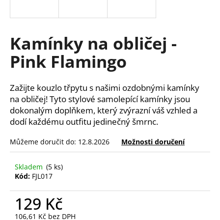
a
j
í
Kamínky na obličej -
t
Pink Flamingo
?
Zažijte kouzlo třpytu s našimi ozdobnými kamínky
na obličej! Tyto stylové samolepící kamínky jsou
dokonalým doplňkem, který zvýrazní váš vzhled a
HLEDAT
dodí každému outfitu jedinečný šmrnc.
Můžeme doručit do:
12.8.2026
Možnosti doručení
D
o
Skladem
(5 ks)
Kód:
FJL017
p
o
129 Kč
r
u
106,61 Kč bez DPH