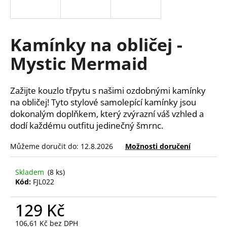
a
j
í
Kamínky na obličej -
t
Mystic Mermaid
?
Zažijte kouzlo třpytu s našimi ozdobnými kamínky
na obličej! Tyto stylové samolepící kamínky jsou
dokonalým doplňkem, který zvýrazní váš vzhled a
HLEDAT
dodí každému outfitu jedinečný šmrnc.
Můžeme doručit do:
12.8.2026
Možnosti doručení
D
o
Skladem
(8 ks)
Kód:
FJL022
p
o
129 Kč
r
u
106,61 Kč bez DPH