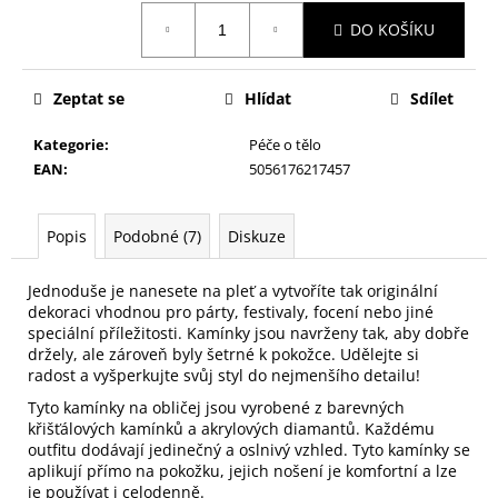
č
Měrná
u
DO KOŠÍKU
cena:
j
e
m
Zeptat se
Hlídat
Sdílet
e
Kategorie
:
Péče o tělo
EAN
:
5056176217457
HOUBIČKA
NA
MAKE-
Popis
Podobné (7)
Diskuze
UP,
KULATÁ
Jednoduše je nanesete na pleť a vytvoříte tak originální
59
dekoraci vhodnou pro párty, festivaly, focení nebo jiné
Kč
speciální příležitosti. Kamínky jsou navrženy tak, aby dobře
držely, ale zároveň byly šetrné k pokožce. Udělejte si
radost a vyšperkujte svůj styl do nejmenšího detailu!
Tyto kamínky na obličej jsou vyrobené z barevných
křišťálových kamínků a akrylových diamantů. Každému
outfitu dodávají jedinečný a oslnivý vzhled. Tyto kamínky se
aplikují přímo na pokožku, jejich nošení je komfortní a lze
je používat i celodenně.