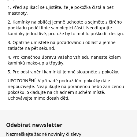
1. Před aplikací se ujistěte, že je pokožka čistá a bez
mastnoty.
2. Kamínky na obličej jemně uchopte a sejměte z čirého
podkladu podél linie samolepící části. Neodlupujte
kamínky jednotlivě, protože by to mohlo poškodit design.
3. Opatrně umístěte na požadovanou oblast a jemně
zatlačte na pět sekund.
4. Pro konečnou úpravu Vašeho vzhledu naneste kolem
kamínků make-up a třpytky.
5. Pro odstranění kamínků jemně sloupněte z pokožky.
UPOZORNĚNÍ: V případě podráždění pokožky dále
nepoužívejte. Neaplikujte na poraněnou nebo zanícenou
pokožku. Skladujte na chladném suchém místě.
Uchovávejte mimo dosah dětí.
Z
á
Odebírat newsletter
p
Nezmeškejte žádné novinky či slevy!