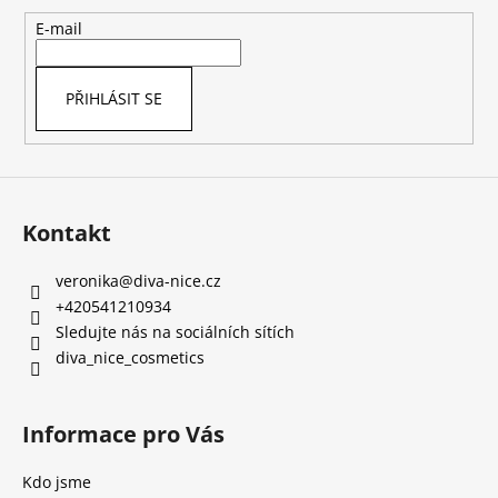
a
t
E-mail
í
PŘIHLÁSIT SE
Kontakt
veronika
@
diva-nice.cz
+420541210934
Sledujte nás na sociálních sítích
diva_nice_cosmetics
Informace pro Vás
Kdo jsme