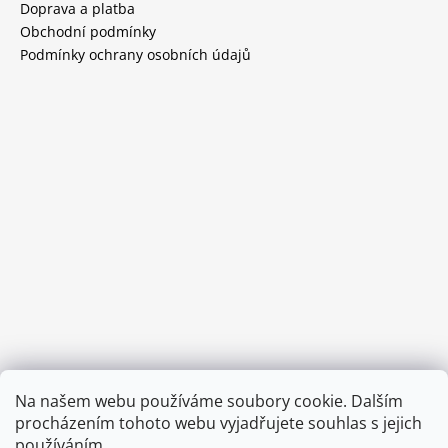
Doprava a platba
Obchodní podmínky
Podmínky ochrany osobních údajů
Provozní doba:
Na našem webu používáme soubory cookie. Dalším
8.00 - 15.00 hod (pondělí - pátek)
procházením tohoto webu vyjadřujete souhlas s jejich
používáním.