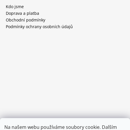
Kdo jsme
Doprava a platba
Obchodní podmínky
Podmínky ochrany osobních údajů
Provozní doba:
Na našem webu používáme soubory cookie. Dalším