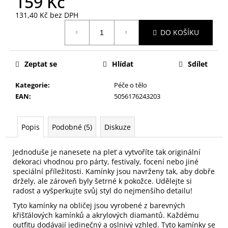
159 Kč
č
u
131,40 Kč bez DPH
j
Měrná
DO KOŠÍKU
e
cena:
m
e
Zeptat se
Hlídat
Sdílet
Kategorie
:
Péče o tělo
NALEPOVACÍ
UMĚLÉ
EAN
:
5056176243203
NEHTY
FM
GIRLS
Popis
Podobné (5)
Diskuze
+
LEPIDLO,
Č.3
Jednoduše je nanesete na pleť a vytvoříte tak originální
75
dekoraci vhodnou pro párty, festivaly, focení nebo jiné
Kč
speciální příležitosti. Kamínky jsou navrženy tak, aby dobře
držely, ale zároveň byly šetrné k pokožce. Udělejte si
radost a vyšperkujte svůj styl do nejmenšího detailu!
Tyto kamínky na obličej jsou vyrobené z barevných
křišťálových kamínků a akrylových diamantů. Každému
outfitu dodávají jedinečný a oslnivý vzhled. Tyto kamínky se