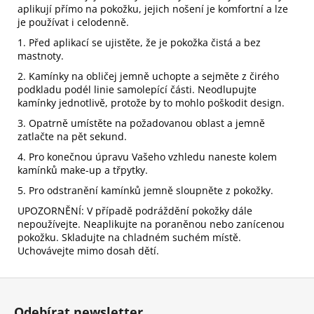
aplikují přímo na pokožku, jejich nošení je komfortní a lze
je používat i celodenně.
1. Před aplikací se ujistěte, že je pokožka čistá a bez
mastnoty.
2. Kamínky na obličej jemně uchopte a sejměte z čirého
podkladu podél linie samolepící části. Neodlupujte
kamínky jednotlivě, protože by to mohlo poškodit design.
3. Opatrně umístěte na požadovanou oblast a jemně
zatlačte na pět sekund.
4. Pro konečnou úpravu Vašeho vzhledu naneste kolem
kamínků make-up a třpytky.
5. Pro odstranění kamínků jemně sloupněte z pokožky.
UPOZORNĚNÍ: V případě podráždění pokožky dále
nepoužívejte. Neaplikujte na poraněnou nebo zanícenou
pokožku. Skladujte na chladném suchém místě.
Uchovávejte mimo dosah dětí.
Z
á
Odebírat newsletter