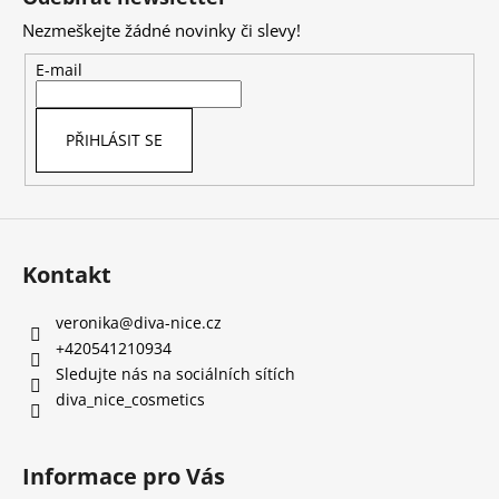
p
Nezmeškejte žádné novinky či slevy!
a
t
E-mail
í
PŘIHLÁSIT SE
Kontakt
veronika
@
diva-nice.cz
+420541210934
Sledujte nás na sociálních sítích
diva_nice_cosmetics
Informace pro Vás