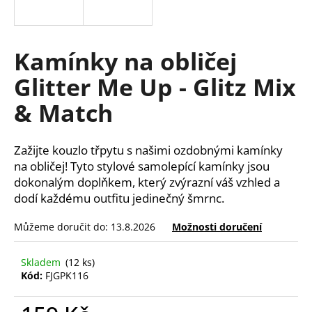
a
j
í
Kamínky na obličej
t
Glitter Me Up - Glitz Mix
?
& Match
Zažijte kouzlo třpytu s našimi ozdobnými kamínky
HLEDAT
na obličej! Tyto stylové samolepící kamínky jsou
dokonalým doplňkem, který zvýrazní váš vzhled a
dodí každému outfitu jedinečný šmrnc.
D
Můžeme doručit do:
13.8.2026
Možnosti doručení
o
p
Skladem
(12 ks)
o
Kód:
FJGPK116
r
u