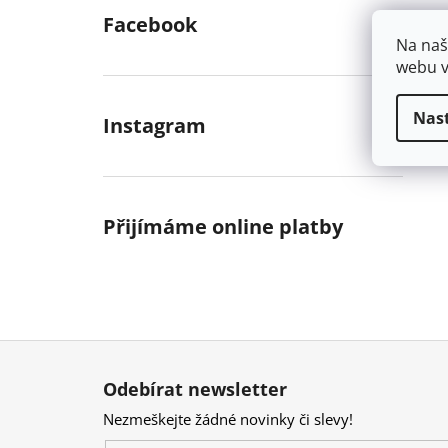
Facebook
Na naš
webu v
Nas
Instagram
Přijímáme online platby
Z
á
Odebírat newsletter
p
Nezmeškejte žádné novinky či slevy!
a