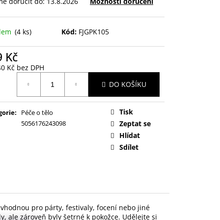
e doručit do:
13.8.2026
Možnosti doručení
adem
(4 ks)
Kód:
FJGPK105
9 Kč
40 Kč bez DPH
ná
DO KOŠÍKU
:
Tisk
gorie
:
Péče o tělo
5056176243098
Zeptat se
Hlídat
Sdílet
 vhodnou pro párty, festivaly, focení nebo jiné
y, ale zároveň byly šetrné k pokožce. Udělejte si