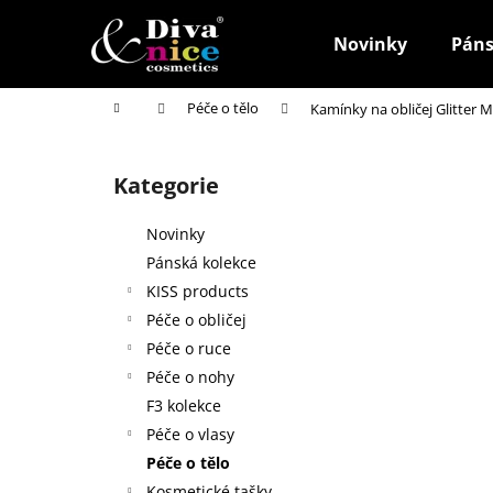
K
Přejít
na
o
Novinky
Páns
obsah
Zpět
Zpět
š
do
do
í
Domů
Péče o tělo
Kamínky na obličej Glitter 
k
obchodu
obchodu
P
o
Kategorie
Přeskočit
s
kategorie
t
Novinky
r
Pánská kolekce
a
KISS products
n
Péče o obličej
n
Péče o ruce
í
Péče o nohy
p
F3 kolekce
a
Péče o vlasy
n
Péče o tělo
HOUBIČKA NA MAKE-UP, KULATÁ
e
Kosmetické tašky