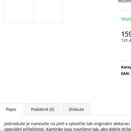
VYSOUVACÍ S OŘEZÁVÁTKEM 01 ČERNÁ
LEPIDLO, Č.3
Můžem
85 Kč
75 Kč
Skl
15
131,
Měr
cena
Kate
EAN
:
Popis
Podobné (5)
Diskuze
Jednoduše je nanesete na pleť a vytvoříte tak originální dekoraci
speciální příležitosti. Kamínky jsou navrženy tak, aby dobře držel