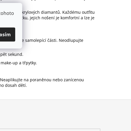
 kamínků a akrylových diamantů. Každému outfitu
tohoto
mo na pokožku, jejich nošení je komfortní a lze je
asím
 podél linie samolepící části. Neodlupujte
 pět sekund.
make-up a třpytky.
 Neaplikujte na poraněnou nebo zanícenou
o dosah dětí.