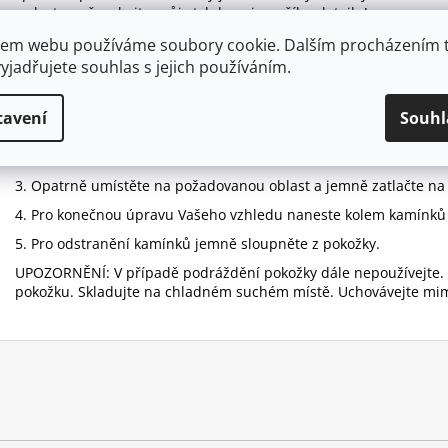
radost a vyšperkujte svůj styl do nejmenšího detailu!
Tyto kamínky na obličej jsou vyrobené z barevných křišťálových
em webu používáme soubory cookie. Dalším procházením 
dodávají jedinečný a oslnivý vzhled. Tyto kamínky se aplikují pří
yjadřujete souhlas s jejich používáním.
používat i celodenně.
1. Před aplikací se ujistěte, že je pokožka čistá a bez mastnoty.
tavení
Souhl
2. Kamínky na obličej jemně uchopte a sejměte z čirého podkladu
kamínky jednotlivě, protože by to mohlo poškodit design.
3. Opatrně umístěte na požadovanou oblast a jemně zatlačte na
4. Pro konečnou úpravu Vašeho vzhledu naneste kolem kamínků 
5. Pro odstranění kamínků jemně sloupněte z pokožky.
UPOZORNĚNÍ: V případě podráždění pokožky dále nepoužívejte.
pokožku. Skladujte na chladném suchém místě. Uchovávejte mim