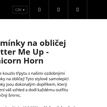
Hledat
Přihlášení
Nákupní
Péče o ruce
Péče o nohy
F3 kolekce
Pé
CZK
košík
mínky na obličej
itter Me Up -
icorn Horn
te kouzlo třpytu s našimi ozdobnými
ky na obličej! Tyto stylové samolepící
ky jsou dokonalým doplňkem, který
zní váš vzhled a dodí každému outfitu
ečný šmrnc.
ĚLÉ NEHTY FM GIRLS +