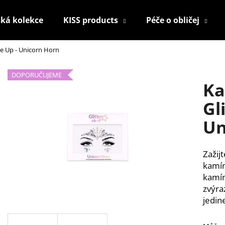
ká kolekce
KISS products
Péče o obličej
Me Up - Unicorn Horn
Co potřebujete najít?
DOPORUČUJEME
Ka
HLEDAT
Gl
Un
Doporučujeme
Zažij
kamín
kamín
zvýra
jedin
KONTUROVACÍ TUŽKA NA OČI
NALEPOVACÍ UM