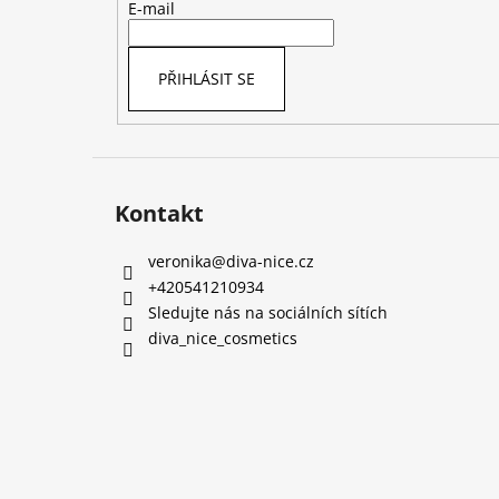
t
E-mail
í
PŘIHLÁSIT SE
Kontakt
veronika
@
diva-nice.cz
+420541210934
Sledujte nás na sociálních sítích
diva_nice_cosmetics