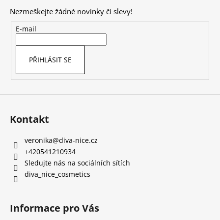
p
Nezmeškejte žádné novinky či slevy!
a
t
E-mail
í
PŘIHLÁSIT SE
Kontakt
veronika
@
diva-nice.cz
+420541210934
Sledujte nás na sociálních sítích
diva_nice_cosmetics
Informace pro Vás