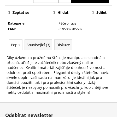
č
u
j
Zeptat se
Hlídat
Sdílet
e
m
Kategorie
:
Péče o ruce
e
EAN
:
8595069705659
PILNÍK
Popis
Související (3)
Diskuze
NA
NEHTY
Díky úzkému a pružnému štětci je manipulace snadná a
Z
JAPONSKÉHO
přesná, ať už jste začátečník nebo zkušený nail art
PAPÍRU,
nadšenec. Kvalitní materiál zajišťuje dlouhou životnost a
OVÁLNÝ
odolnost proti opotřebení. Elegantní design štětečku navíc
skvěle doplní vaši sadu na manikúru. Je ideální jak pro
49
domácí použití, tak i pro profesionální salony. Úzký
Kč
štěteček je nezbytný pomocník pro všechny, kdo chtějí své
nehty ozdobit s maximální precizností a stylem!
Z
á
Odebírat newsletter