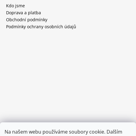
Kdo jsme
Doprava a platba
Obchodní podmínky
Podmínky ochrany osobních údajů
Provozní doba:
Na našem webu používáme soubory cookie. Dalším
8.00 - 15.00 hod (pondělí - pátek)