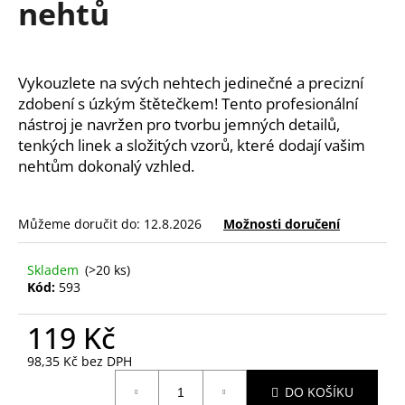
nehtů
a
j
í
Vykouzlete na svých nehtech jedinečné a precizní 
t
zdobení s úzkým štětečkem! Tento profesionální 
?
nástroj je navržen pro tvorbu jemných detailů, 
tenkých linek a složitých vzorů, které dodají vašim 
nehtům dokonalý vzhled.
HLEDAT
Můžeme doručit do:
12.8.2026
Možnosti doručení
Skladem
(>20 ks)
D
Kód:
593
o
p
119 Kč
o
98,35 Kč bez DPH
r
Měrná
u
DO KOŠÍKU
cena: