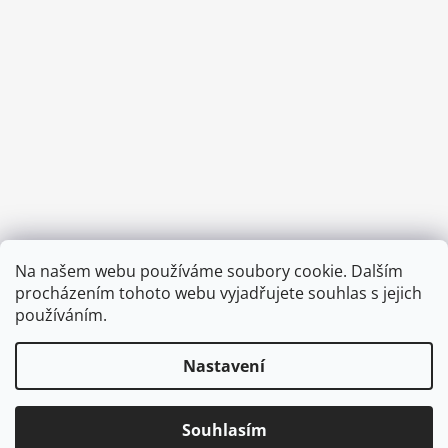
Provozní doba:
Na našem webu používáme soubory cookie. Dalším
8.00 - 15.00 hod (pondělí - pátek)
procházením tohoto webu vyjadřujete souhlas s jejich
používáním.
Nastavení
Vytvořil Shoptet
Copyright 2026
Diva & Nice Cosmetics
. Všechna práva
Souhlasím
vyhrazena.
Upravit nastavení cookies