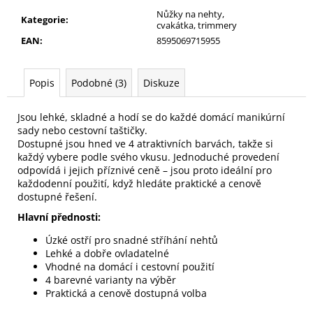
č
Nůžky na nehty,
u
Kategorie
:
cvakátka, trimmery
j
EAN
:
8595069715955
e
m
e
Popis
Podobné (3)
Diskuze
Jsou lehké, skladné a hodí se do každé domácí manikúrní
PILNÍK
sady nebo cestovní taštičky.
NA
NEHTY
Dostupné jsou hned ve 4 atraktivních barvách, takže si
Z
každý vybere podle svého vkusu. Jednoduché provedení
JAPONSKÉHO
odpovídá i jejich příznivé ceně – jsou proto ideální pro
PAPÍRU,
každodenní použití, když hledáte praktické a cenově
OVÁLNÝ
dostupné řešení.
49
Hlavní přednosti:
Kč
Úzké ostří pro snadné stříhání nehtů
Lehké a dobře ovladatelné
Vhodné na domácí i cestovní použití
4 barevné varianty na výběr
Praktická a cenově dostupná volba