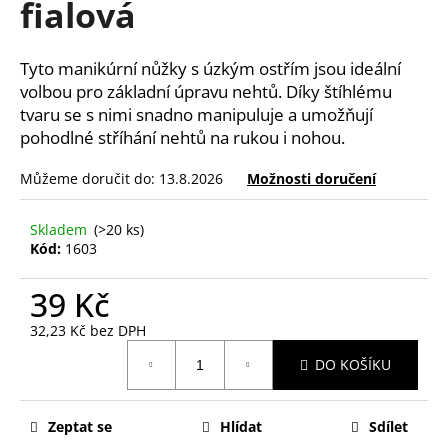
fialová
a
j
Tyto manikúrní nůžky s úzkým ostřím jsou ideální
í
volbou pro základní úpravu nehtů. Díky štíhlému
t
tvaru se s nimi snadno manipuluje a umožňují
?
pohodlné stříhání nehtů na rukou i nohou.
Můžeme doručit do:
13.8.2026
Možnosti doručení
Skladem
(>20 ks)
HLEDAT
Kód:
1603
39 Kč
D
32,23 Kč bez DPH
o
Měrná
p
DO KOŠÍKU
cena:
o
r
u
Zeptat se
Hlídat
Sdílet