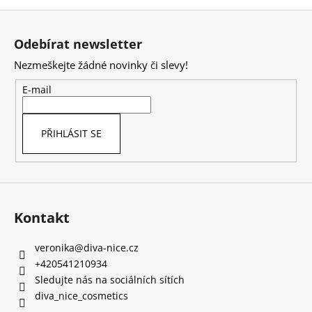
Z
á
Odebírat newsletter
p
Nezmeškejte žádné novinky či slevy!
a
t
E-mail
í
PŘIHLÁSIT SE
Kontakt
veronika
@
diva-nice.cz
+420541210934
Sledujte nás na sociálních sítích
diva_nice_cosmetics