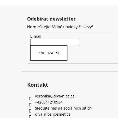
Z
á
Odebírat newsletter
p
Nezmeškejte žádné novinky či slevy!
a
t
E-mail
í
PŘIHLÁSIT SE
Kontakt
veronika
@
diva-nice.cz
+420541210934
Sledujte nás na sociálních sítích
diva_nice_cosmetics