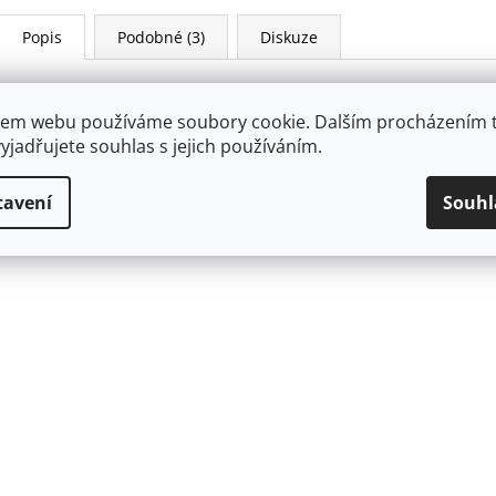
Popis
Podobné (3)
Diskuze
Aplikace umělých nalepovacích nehtů je velmi snadná díky pate
potřeba použít žádné lepidlo. Snadné odstranění bez jakéhokoli 
em webu používáme soubory cookie. Dalším procházením 
Kit si prostě zamilujete. Sada obsahuje 30 nehtů, napuštěný polš
yjadřujete souhlas s jejich používáním.
tavení
Souhl