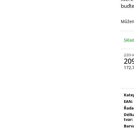
VYSOUVACÍ S OŘEZÁVÁTKEM 01 ČERNÁ
LEPIDLO, Č.3
buďte
85 Kč
75 Kč
Můžem
Skl
239 
20
172,
Měr
cena
Kate
EAN
:
Řada
Délka
tvar
:
Barv