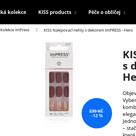
ká kolekce
KISS products
Péče o obličej
Kolekce imPress
KISS Nalepovací nehty s dekorem imPRESS - Hero
Co potřebujete najít?
KI
HLEDAT
s 
He
Doporučujeme
Objev
Vyber
kombi
239 KČ
elega
–12 %
Jedno
– stač
KONTUROVACÍ TUŽKA NA OČI
NALEPOVACÍ UM
které