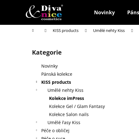
K
Přejít
na
o
Novinky
Páns
obsah
Zpět
Zpět
š
do
do
í
Domů
KISS products
Umělé nehty Kiss
k
obchodu
obchodu
P
o
Kategorie
Přeskočit
s
kategorie
t
Novinky
r
Pánská kolekce
a
KISS products
n
Umělé nehty Kiss
n
Kolekce imPress
í
Kolekce Gel / Glam Fantasy
p
Kolekce Salon nails
a
Umělé řasy Kiss
n
Péče o obličej
HOUBIČKA NA MAKE-UP, KULATÁ
e
Péče o ruce