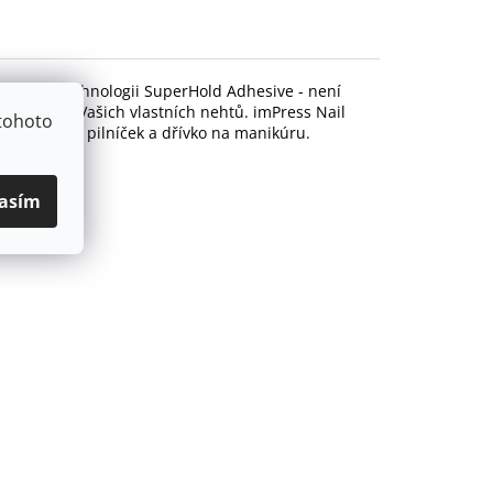
ntované technologii SuperHold Adhesive - není
poškození Vašich vlastních nehtů. imPress Nail
tohoto
tářek, mini pilníček a dřívko na manikúru.
asím