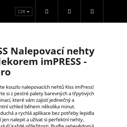
Hledat
Přihlášení
Nákupní
Péče o ruce
Péče o nohy
F3 kolekce
Pé
CZK
košík
SS Nalepovací nehty
dekorem imPRESS -
ro
te kouzlo nalepovacích nehtů Kiss imPress!
te si z pestré palety barevných a třpytivých
nací, které vám zajistí jedinečný a
ntní vzhled během několika minut.
duchá a rychlá aplikace bez potřeby lepidla
í jen nalepit a užívat si perfektní nehty,
ĚLÉ NEHTY FM GIRLS +
 sluší každé příležitosti. Buďte sebevědomá,