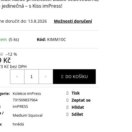
 jedinečná – s Kiss imPress!
e doručit do:
13.8.2026
Možnosti doručení
adem
(5 ks)
Kód:
KIMM10C
Kč
–12 %
9 Kč
73 Kč bez DPH
ná
DO KOŠÍKU
:
Tisk
gorie
:
Kolekce imPress
731509837964
Zeptat se
:
imPRESS
Hlídat
 /
Sdílet
Medium Squoval
a
:
hnědá