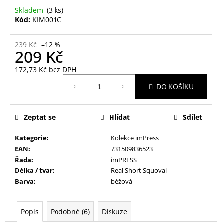
č
Skladem
(3 ks)
u
Kód:
KIM001C
j
e
m
239 Kč
–12 %
209 Kč
e
172,73 Kč bez DPH
Měrná
NALEPOVACÍ
DO KOŠÍKU
cena:
ŘASY
SAMOLEPÍCÍ
4705
Zeptat se
Hlídat
Sdílet
89
Kč
Kategorie
:
Kolekce imPress
EAN
:
731509836523
Řada
:
imPRESS
Délka / tvar
:
Real Short Squoval
Barva
:
béžová
Popis
Podobné (6)
Diskuze