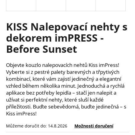
a
j
í
KISS Nalepovací nehty s
t
dekorem imPRESS -
?
Before Sunset
Objevte kouzlo nalepovacích nehtů Kiss imPress!
HLEDAT
Vyberte si z pestré palety barevných a třpytivých
kombinací, které vám zajistí jedinečný a elegantní
vzhled během několika minut. Jednoduchá a rychlá
aplikace bez potřeby lepidla – stačí jen nalepit a
D
užívat si perfektní nehty, které sluší každé
o
příležitosti. Buďte sebevědomá, buďte jedinečná – s
p
Kiss imPress!
o
r
Můžeme doručit do:
14.8.2026
Možnosti doručení
u