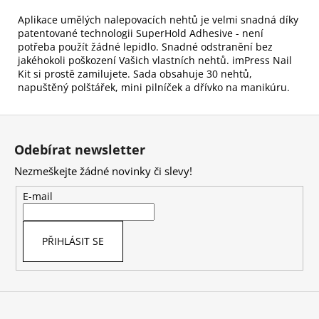
Aplikace umělých nalepovacích nehtů je velmi snadná díky
patentované technologii SuperHold Adhesive - není
potřeba použít žádné lepidlo. Snadné odstranění bez
jakéhokoli poškození Vašich vlastních nehtů. imPress Nail
Kit si prostě zamilujete. Sada obsahuje 30 nehtů,
napuštěný polštářek, mini pilníček a dřívko na manikúru.
Z
á
Odebírat newsletter
p
Nezmeškejte žádné novinky či slevy!
a
t
E-mail
í
PŘIHLÁSIT SE