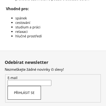
Vhodné pro:
spánek
cestování
studium a práci
relaxaci
hlučné prostředí
Z
á
Odebírat newsletter
p
Nezmeškejte žádné novinky či slevy!
a
t
E-mail
í
PŘIHLÁSIT SE