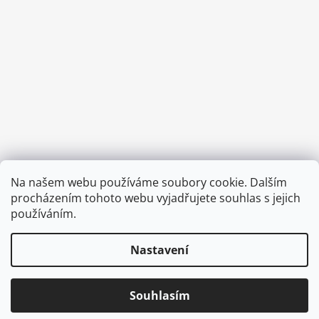
Provozní doba:
Na našem webu používáme soubory cookie. Dalším
8.00 - 15.00 hod (pondělí - pátek)
procházením tohoto webu vyjadřujete souhlas s jejich
používáním.
Nastavení
Vytvořil Shoptet
Copyright 2026
Diva & Nice Cosmetics
. Všechna práva
Souhlasím
vyhrazena.
Upravit nastavení cookies