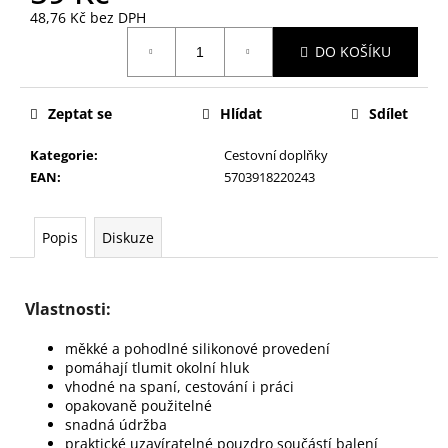
č
48,76 Kč bez DPH
u
Měrná
j
DO KOŠÍKU
cena:
e
m
e
Zeptat se
Hlídat
Sdílet
Kategorie
:
Cestovní doplňky
HOUBIČKA
EAN
:
5703918220243
NA
MAKE-
UP,
Popis
Diskuze
KULATÁ
59
Kč
Vlastnosti:
měkké a pohodlné silikonové provedení
pomáhají tlumit okolní hluk
vhodné na spaní, cestování i práci
opakovaně použitelné
snadná údržba
praktické uzavíratelné pouzdro součástí balení