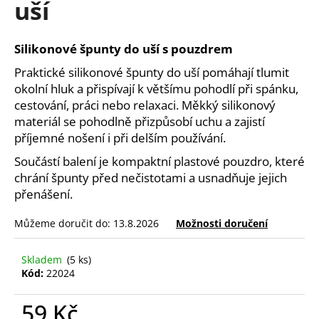
uší
a
j
Silikonové špunty do uší s pouzdrem
í
t
Praktické silikonové špunty do uší pomáhají tlumit
okolní hluk a přispívají k většímu pohodlí při spánku,
?
cestování, práci nebo relaxaci. Měkký silikonový
materiál se pohodlně přizpůsobí uchu a zajistí
příjemné nošení i při delším používání.
Součástí balení je kompaktní plastové pouzdro, které
HLEDAT
chrání špunty před nečistotami a usnadňuje jejich
přenášení.
Můžeme doručit do:
13.8.2026
Možnosti doručení
D
o
p
Skladem
(5 ks)
o
Kód:
22024
r
u
59 Kč