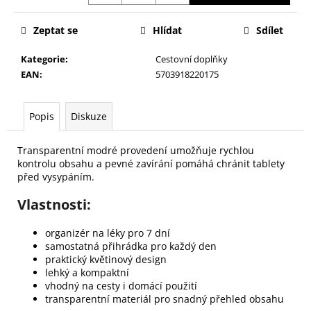
č
u
Zeptat se
Hlídat
Sdílet
j
e
Kategorie
:
Cestovní doplňky
m
EAN
:
5703918220175
e
Popis
Diskuze
NALEPOVACÍ
ŘASY
SAMOLEPÍCÍ
Transparentní modré provedení umožňuje rychlou
WISPY
kontrolu obsahu a pevné zavírání pomáhá chránit tablety
V0035
před vysypáním.
89
Kč
Vlastnosti:
organizér na léky pro 7 dní
samostatná přihrádka pro každý den
praktický květinový design
lehký a kompaktní
vhodný na cesty i domácí použití
transparentní materiál pro snadný přehled obsahu