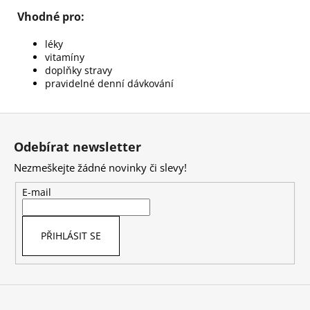
Vhodné pro:
léky
vitamíny
doplňky stravy
pravidelné denní dávkování
Z
á
Odebírat newsletter
p
Nezmeškejte žádné novinky či slevy!
a
t
E-mail
í
PŘIHLÁSIT SE