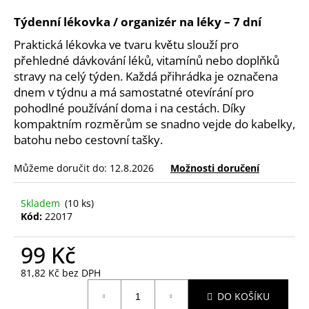
a
Týdenní lékovka / organizér na léky – 7 dní
j
Praktická lékovka ve tvaru květu slouží pro
í
přehledné dávkování léků, vitamínů nebo doplňků
t
stravy na celý týden. Každá přihrádka je označena
?
dnem v týdnu a má samostatné otevírání pro
pohodlné používání doma i na cestách. Díky
kompaktním rozměrům se snadno vejde do kabelky,
batohu nebo cestovní tašky.
HLEDAT
Můžeme doručit do:
12.8.2026
Možnosti doručení
Skladem
(10 ks)
Kód:
22017
D
o
99 Kč
p
o
81,82 Kč bez DPH
r
Měrná
u
DO KOŠÍKU
cena: