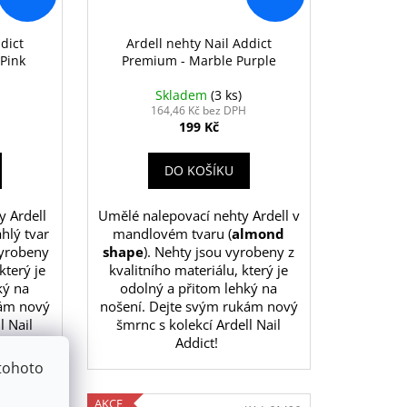
dict
Ardell nehty Nail Addict
Pink
Premium - Marble Purple
Skladem
(3 ks)
164,46 Kč bez DPH
199 Kč
DO KOŠÍKU
y Ardell
Umělé nalepovací nehty Ardell v
hlý tvar
mandlovém tvaru (
almond
vyrobeny
shape
). Nehty jsou vyrobeny z
který je
kvalitního materiálu, který je
ký na
odolný a přitom lehký na
kám nový
nošení. Dejte svým rukám nový
l Nail
šmrnc s kolekcí Ardell Nail
Addict!
tohoto
AKCE