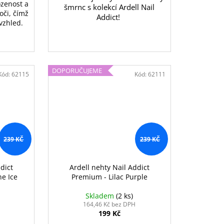
zenost a 
šmrnc s kolekcí Ardell Nail
či, čímž 
Addict!
 vzhled.
DOPORUČUJEME
Kód:
62115
Kód:
62111
239 KČ
239 KČ
dict
Ardell nehty Nail Addict
e Ice
Premium - Lilac Purple
Skladem
(2 ks)
164,46 Kč bez DPH
199 Kč