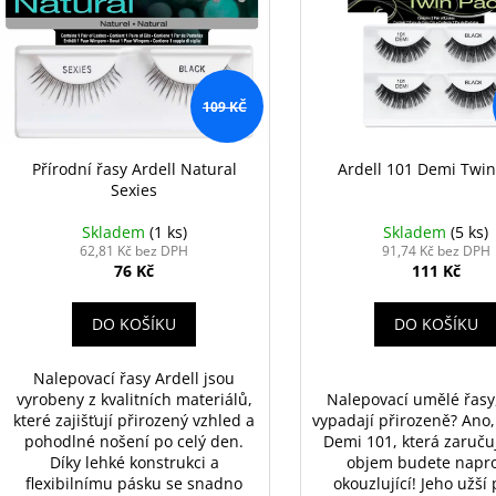
VYSOUVACÍ S OŘEZÁVÁTKEM 01 ČERNÁ
V0035
p
i
85 Kč
89 Kč
r
s
o
p
d
r
109 KČ
u
o
k
d
Přírodní řasy Ardell Natural
Ardell 101 Demi Twin
t
Sexies
u
ů
k
Skladem
(1 ks)
Skladem
(5 ks)
t
62,81 Kč bez DPH
91,74 Kč bez DPH
76 Kč
111 Kč
ů
DO KOŠÍKU
DO KOŠÍKU
Nalepovací řasy Ardell jsou
vyrobeny z kvalitních materiálů,
Nalepovací umělé řasy,
které zajišťují přirozený vzhled a
vypadají přirozeně? Ano,
pohodlné nošení po celý den.
Demi 101, která zaručuj
Díky lehké konstrukci a
objem budete napro
flexibilnímu pásku se snadno
okouzlující! Jeho užší 