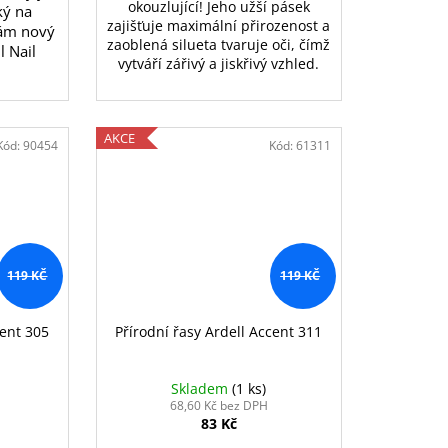
okouzlující! Jeho užší pásek
ký na
zajišťuje maximální přirozenost a
kám nový
zaoblená silueta tvaruje oči, čímž
l Nail
vytváří zářivý a jiskřivý vzhled.
AKCE
Kód:
90454
Kód:
61311
119 KČ
119 KČ
cent 305
Přírodní řasy Ardell Accent 311
Skladem
(1 ks)
68,60 Kč bez DPH
83 Kč