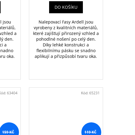
DO KOŠÍKU
l jsou
Nalepovací řasy Ardell jsou
teriálů,
vyrobeny z kvalitních materiálů,
 vzhled a
které zajišťují přirozený vzhled a
lý den.
pohodlné nošení po celý den.
ci a
Díky lehké konstrukci a
 snadno
flexibilnímu pásku se snadno
aru oka.
aplikují a přizpůsobí tvaru oka.
Kód:
63404
Kód:
65231
159 KČ
119 KČ