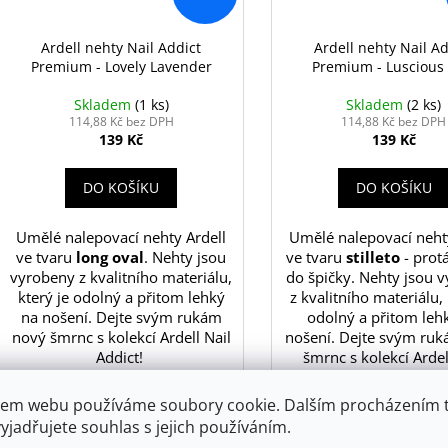
Ardell nehty Nail Addict
Ardell nehty Nail Ad
Premium - Lovely Lavender
Premium - Luscious 
Skladem
(1 ks)
Skladem
(2 ks)
114,88 Kč bez DPH
114,88 Kč bez DPH
139 Kč
139 Kč
DO KOŠÍKU
DO KOŠÍKU
Umělé nalepovací nehty Ardell
Umělé nalepovací neht
ve tvaru
long oval
. Nehty jsou
ve tvaru
stilleto
- protá
vyrobeny z kvalitního materiálu,
do špičky. Nehty jsou 
který je odolný a přitom lehký
z kvalitního materiálu, 
na nošení. Dejte svým rukám
odolný a přitom leh
nový šmrnc s kolekcí Ardell Nail
nošení. Dejte svým ru
Addict!
šmrnc s kolekcí Ardel
Addict!
em webu používáme soubory cookie. Dalším procházením 
yjadřujete souhlas s jejich používáním.
DOPORUČUJEME
DOPORUČUJEME