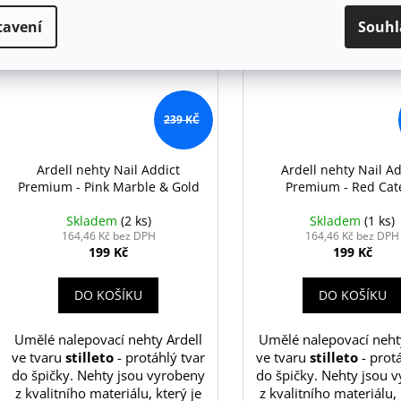
Kód:
75884
tavení
Souhl
239 KČ
Ardell nehty Nail Addict
Ardell nehty Nail Ad
Premium - Pink Marble & Gold
Premium - Red Cat
Skladem
(2 ks)
Skladem
(1 ks)
164,46 Kč bez DPH
164,46 Kč bez DPH
199 Kč
199 Kč
DO KOŠÍKU
DO KOŠÍKU
Umělé nalepovací nehty Ardell
Umělé nalepovací neht
ve tvaru
stilleto
- protáhlý tvar
ve tvaru
stilleto
- protá
do špičky. Nehty jsou vyrobeny
do špičky. Nehty jsou 
z kvalitního materiálu, který je
z kvalitního materiálu, 