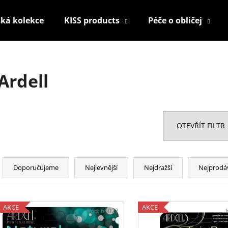
ká kolekce
KISS products
Péče o obličej
Co potřebujete najít?
Ardell
HLEDAT
OTEVŘÍT FILTR
Doporučujeme
Ř
a
Doporučujeme
Nejlevnější
Nejdražší
Nejprodá
z
e
V
n
AKCE
AKCE
ý
Kód:
65027
í
KONTUROVACÍ TUŽKA NA OČI
NALEPOVACÍ ŘAS
p