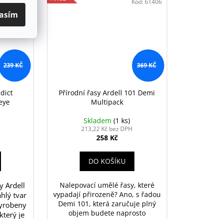
Kód:
75890
Kód:
61406
asím
239 KČ
369 KČ
dict
Přírodní řasy Ardell 101 Demi
eye
Multipack
Skladem
(1 ks)
213,22 Kč bez DPH
258 Kč
DO KOŠÍKU
y Ardell
Nalepovací umělé řasy, které
vypadají přirozeně? Ano, s řadou
hlý tvar
Demi 101, která zaručuje plný
vyrobeny
objem budete naprosto
který je