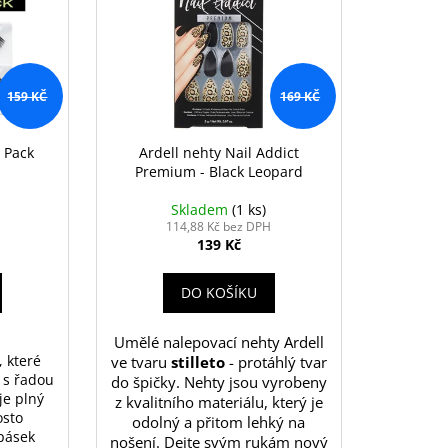
159 KČ
169 KČ
 Pack
Ardell nehty Nail Addict
Premium - Black Leopard
Skladem
(1 ks)
114,88 Kč bez DPH
139 Kč
DO KOŠÍKU
Umělé nalepovací nehty Ardell
 které 
ve tvaru
stilleto
- protáhlý tvar
 s řadou 
do špičky. Nehty jsou vyrobeny
e plný 
z kvalitního materiálu, který je
sto 
odolný a přitom lehký na
pásek 
nošení. Dejte svým rukám nový