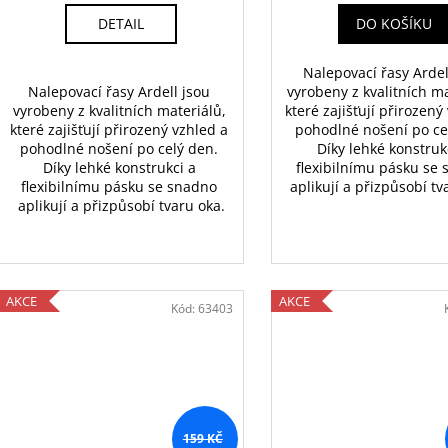
DETAIL
DO KOŠÍKU
Nalepovací řasy Ardel
Nalepovací řasy Ardell jsou 
vyrobeny z kvalitních ma
vyrobeny z kvalitních materiálů, 
které zajišťují přirozený
které zajišťují přirozený vzhled a 
pohodlné nošení po ce
pohodlné nošení po celý den. 
Díky lehké konstruk
Díky lehké konstrukci a 
flexibilnímu pásku se
flexibilnímu pásku se snadno 
aplikují a přizpůsobí tv
aplikují a přizpůsobí tvaru oka.
AKCE
AKCE
Kód:
63403
159 KČ