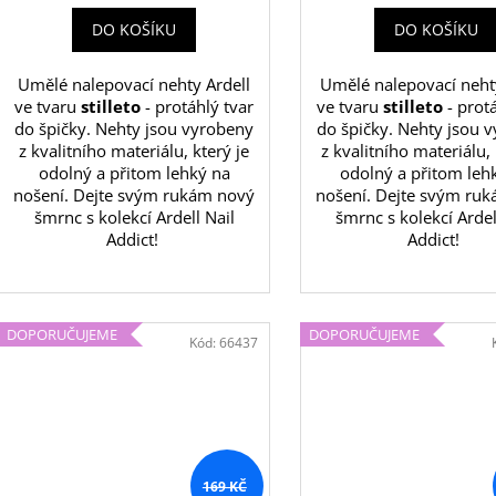
DO KOŠÍKU
DO KOŠÍKU
Umělé nalepovací nehty Ardell
Umělé nalepovací neht
ve tvaru
stilleto
- protáhlý tvar
ve tvaru
stilleto
- protá
do špičky. Nehty jsou vyrobeny
do špičky. Nehty jsou 
z kvalitního materiálu, který je
z kvalitního materiálu, 
odolný a přitom lehký na
odolný a přitom leh
nošení. Dejte svým rukám nový
nošení. Dejte svým ru
šmrnc s kolekcí Ardell Nail
šmrnc s kolekcí Ardel
Addict!
Addict!
DOPORUČUJEME
DOPORUČUJEME
Kód:
66437
169 KČ