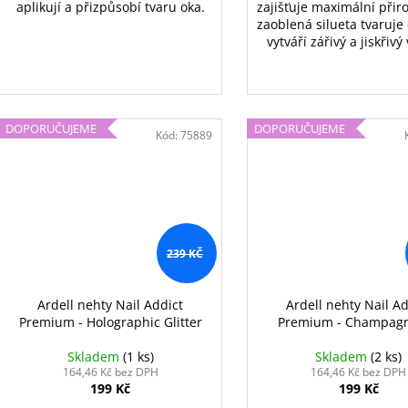
aplikují a přizpůsobí tvaru oka.
zajišťuje maximální přiro
zaoblená silueta tvaruje o
vytváří zářivý a jiskřivý
DOPORUČUJEME
DOPORUČUJEME
Kód:
75889
239 KČ
Ardell nehty Nail Addict
Ardell nehty Nail Ad
Premium - Holographic Glitter
Premium - Champagn
Skladem
(1 ks)
Skladem
(2 ks)
164,46 Kč bez DPH
164,46 Kč bez DPH
199 Kč
199 Kč