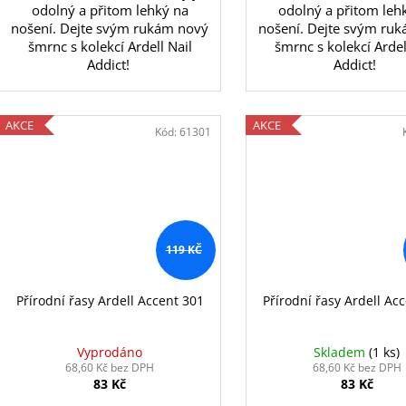
odolný a přitom lehký na
odolný a přitom leh
nošení. Dejte svým rukám nový
nošení. Dejte svým ru
šmrnc s kolekcí Ardell Nail
šmrnc s kolekcí Ardel
Addict!
Addict!
AKCE
AKCE
Kód:
61301
119 KČ
Přírodní řasy Ardell Accent 301
Přírodní řasy Ardell Ac
Vyprodáno
Skladem
(1 ks)
68,60 Kč bez DPH
68,60 Kč bez DPH
83 Kč
83 Kč