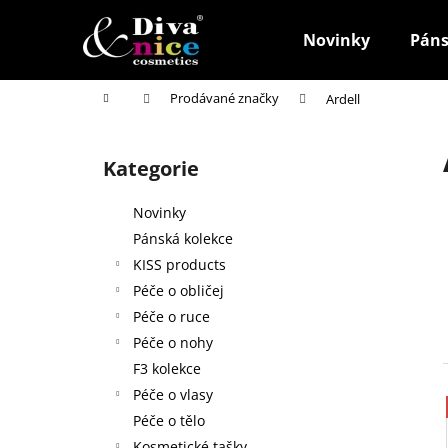
K
Přejít
na
o
Novinky
Páns
obsah
Zpět
Zpět
š
do
do
í
Domů
Prodávané značky
Ardell
k
obchodu
obchodu
P
o
Kategorie
Přeskočit
s
kategorie
t
Novinky
r
Pánská kolekce
a
KISS products
n
Péče o obličej
n
Péče o ruce
í
Péče o nohy
p
F3 kolekce
a
Péče o vlasy
n
Péče o tělo
HOUBIČKA NA MAKE-UP, KULATÁ
e
Kosmetické tašky