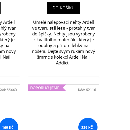
DO KOŠÍKU
y Ardell
Umělé nalepovací nehty Ardell
hlý tvar
ve tvaru
stilleto
- protáhlý tvar
vyrobeny
do špičky. Nehty jsou vyrobeny
který je
z kvalitního materiálu, který je
ký na
odolný a přitom lehký na
kám nový
nošení. Dejte svým rukám nový
l Nail
šmrnc s kolekcí Ardell Nail
Addict!
DOPORUČUJEME
Kód:
66440
Kód:
62116
169 KČ
239 KČ