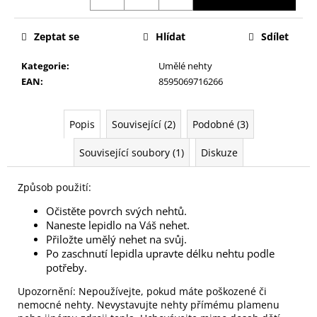
č
u
j
Zeptat se
Hlídat
Sdílet
e
m
Kategorie
:
Umělé nehty
e
EAN
:
8595069716266
NALEPOVACÍ
Popis
Související (2)
Podobné (3)
UMĚLÉ
NEHTY
Související soubory (1)
Diskuze
FM
GIRLS
+
Způsob použití:
LEPIDLO,
Č.3
Očistěte povrch svých nehtů.
75
Naneste lepidlo na Váš nehet.
Kč
Přiložte umělý nehet na svůj.
Po zaschnutí lepidla upravte délku nehtu podle
potřeby.
Upozornění: Nepoužívejte, pokud máte poškozené či
nemocné nehty. Nevystavujte nehty přímému plamenu