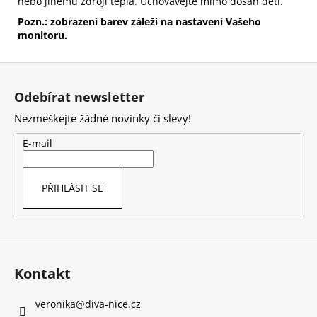
nebo jinému zdroji tepla. Uchovávejte mimo dosah dětí.
Pozn.: zobrazení barev záleží na nastavení Vašeho
monitoru.
Z
á
Odebírat newsletter
p
Nezmeškejte žádné novinky či slevy!
a
t
E-mail
í
PŘIHLÁSIT SE
Kontakt
veronika
@
diva-nice.cz