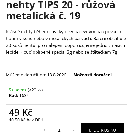
nehty TIPS 20 - růžová
a
metalická č. 19
j
í
t
Krásné nehty během chvilky díky barevným nalepovacím
?
tipům v solid nebo v metalických barvách. Balení obsahuje
20 kusů nehtů, pro nalepení doporučujeme jedno z našich
lepidel - buď oblíbené
special 3g
nebo
se štětečkem 7g
.
HLEDAT
Můžeme doručit do:
13.8.2026
Možnosti doručení
Skladem
(>20 ks)
D
Kód:
1634
o
p
49 Kč
o
40,50 Kč bez DPH
r
Měrná
u
DO KOŠÍKU
cena: