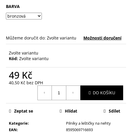
č
BARVA
u
j
e
m
e
Můžeme doručit do:
Zvolte variantu
Možnosti doručení
PILNÍK
Zvolte variantu
NA
Kód:
Zvolte variantu
NEHTY
SKLENĚNÝ
V
49 Kč
PLASTOVÉM
POUZDŘE
40,50 Kč bez DPH
Měrná
79
DO KOŠÍKU
Kč
cena:
Zeptat se
Hlídat
Sdílet
Kategorie
:
Pilníky a leštičky na nehty
EAN
:
8595069716693