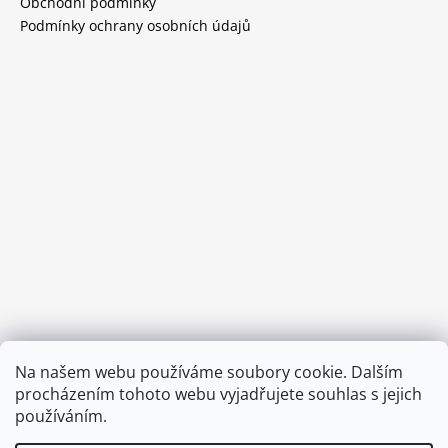
Obchodní podmínky
Podmínky ochrany osobních údajů
Provozní doba:
Na našem webu používáme soubory cookie. Dalším
8.00 - 15.00 hod (pondělí - pátek)
procházením tohoto webu vyjadřujete souhlas s jejich
používáním.