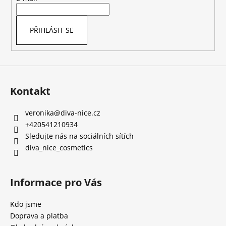
í
PŘIHLÁSIT SE
Kontakt
veronika
@
diva-nice.cz
+420541210934
Sledujte nás na sociálních sítích
diva_nice_cosmetics
Informace pro Vás
Kdo jsme
Doprava a platba