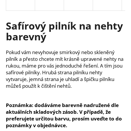
a
j
í
Safírový pilník na nehty
t
barevný
?
Pokud vám nevyhovuje smirkový nebo skleněný
pilník a přesto chcete mít krásně upravené nehty na
rukou, máme pro vás jednoduché řešení. A tím jsou
HLEDAT
safírové pilníky. Hrubá strana pilníku nehty
vytvaruje, jemná strana je uhladí a špičku pilníku
můžeš použít k čištění nehtů.
D
o
Poznámka: dodáváme barevně nadružené dle
p
aktuálních skladových zásob. V případě, že
o
preferujete určitou barvu, prosím uveďte to do
r
u
poznámky v objednávce.