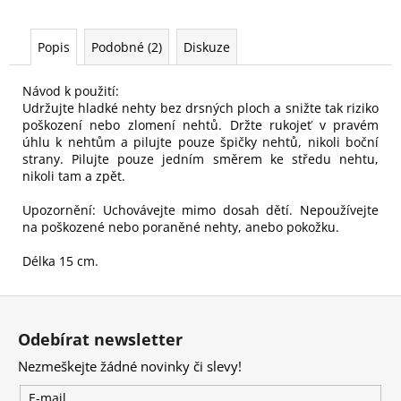
Popis
Podobné (2)
Diskuze
Návod k použití:
Udržujte hladké nehty bez drsných ploch a snižte tak riziko
poškození nebo zlomení nehtů. Držte rukojeť v pravém
úhlu k nehtům a pilujte pouze špičky nehtů, nikoli boční
strany. Pilujte pouze jedním směrem ke středu nehtu,
nikoli tam a zpět.
Upozornění: Uchovávejte mimo dosah dětí. Nepoužívejte
na poškozené nebo poraněné nehty, anebo pokožku.
Délka 15 cm.
Z
á
Odebírat newsletter
p
Nezmeškejte žádné novinky či slevy!
a
t
E-mail