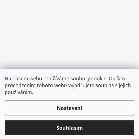
Provozní doba:
Na našem webu používáme soubory cookie. Dalším
8.00 - 15.00 hod (pondělí - pátek)
procházením tohoto webu vyjadřujete souhlas s jejich
používáním.
Nastavení
Vytvořil Shoptet
Copyright 2026
Diva & Nice Cosmetics
. Všechna práva
Souhlasím
vyhrazena.
Upravit nastavení cookies