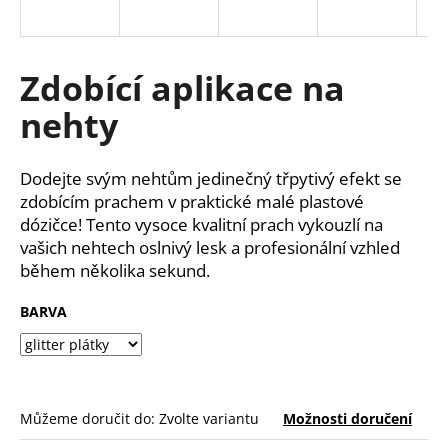
a
j
í
Zdobící aplikace na
t
nehty
?
Dodejte svým nehtům jedinečný třpytivý efekt se
zdobícím prachem v praktické malé plastové
dózičce! Tento vysoce kvalitní prach vykouzlí na
HLEDAT
vašich nehtech oslnivý lesk a profesionální vzhled
během několika sekund.
BARVA
D
o
p
o
r
Můžeme doručit do:
Zvolte variantu
Možnosti doručení
u