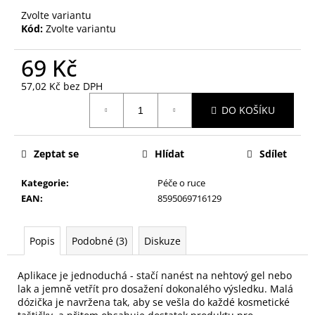
č
Zvolte variantu
u
Kód:
Zvolte variantu
j
e
69 Kč
m
e
57,02 Kč bez DPH
Měrná
DO KOŠÍKU
cena:
SAFÍROVÝ
PILNÍK
NA
Zeptat se
Hlídat
Sdílet
NEHTY
F3
MALÝ
Kategorie
:
Péče o ruce
EAN
:
8595069716129
59
Kč
Popis
Podobné (3)
Diskuze
Aplikace je jednoduchá - stačí nanést na nehtový gel nebo
lak a jemně vetřít pro dosažení dokonalého výsledku. Malá
dózička je navržena tak, aby se vešla do každé kosmetické