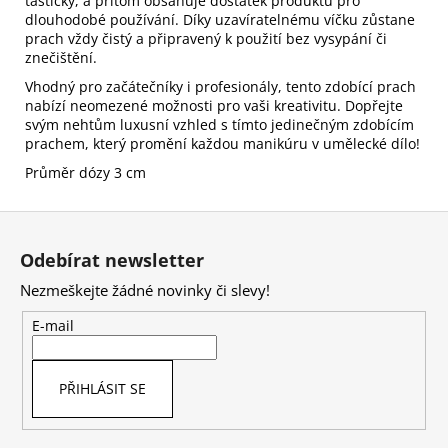
taštičky, a přitom obsahuje dostatek produktu pro
dlouhodobé používání. Díky uzavíratelnému víčku zůstane
prach vždy čistý a připravený k použití bez vysypání či
znečištění.
Vhodný pro začátečníky i profesionály, tento zdobící prach
nabízí neomezené možnosti pro vaši kreativitu. Dopřejte
svým nehtům luxusní vzhled s tímto jedinečným zdobícím
prachem, který promění každou manikúru v umělecké dílo!
Průměr dózy 3 cm
Z
á
Odebírat newsletter
p
Nezmeškejte žádné novinky či slevy!
a
t
E-mail
í
PŘIHLÁSIT SE