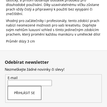
taštičky, a přitom obsahuje dostatek produktu pro
dlouhodobé používání. Díky uzavíratelnému víčku zůstane
prach vždy čistý a připravený k použití bez vysypání či
znečištění.
Vhodný pro začátečníky i profesionály, tento zdobící prach
nabízí neomezené možnosti pro vaši kreativitu. Dopřejte
svým nehtům luxusní vzhled s tímto jedinečným zdobícím
prachem, který promění každou manikúru v umělecké dílo!
Průměr dózy 3 cm
Z
á
Odebírat newsletter
p
Nezmeškejte žádné novinky či slevy!
a
t
E-mail
í
PŘIHLÁSIT SE