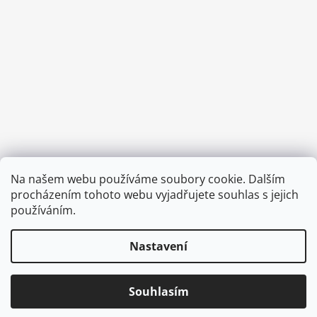
Provozní doba:
Na našem webu používáme soubory cookie. Dalším
8.00 - 15.00 hod (pondělí - pátek)
procházením tohoto webu vyjadřujete souhlas s jejich
používáním.
Nastavení
Vytvořil Shoptet
Copyright 2026
Diva & Nice Cosmetics
. Všechna práva
Souhlasím
vyhrazena.
Upravit nastavení cookies