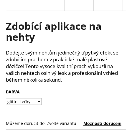
a
j
í
Zdobící aplikace na
t
nehty
?
Dodejte svým nehtům jedinečný třpytivý efekt se
zdobícím prachem v praktické malé plastové
dózičce! Tento vysoce kvalitní prach vykouzlí na
HLEDAT
vašich nehtech oslnivý lesk a profesionální vzhled
během několika sekund.
BARVA
D
o
p
o
r
Můžeme doručit do:
Zvolte variantu
Možnosti doručení
u