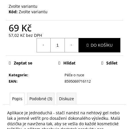
č
Zvolte variantu
u
Kód:
Zvolte variantu
j
e
69 Kč
m
e
57,02 Kč bez DPH
Měrná
DO KOŠÍKU
cena:
KONTUROVACÍ
TUŽKA
NA
Zeptat se
Hlídat
Sdílet
OČI
VYSOUVACÍ
S
Kategorie
:
Péče o ruce
OŘEZÁVÁTKEM
EAN
:
8595069716112
01
ČERNÁ
85
Popis
Podobné (3)
Diskuze
Kč
Aplikace je jednoduchá - stačí nanést na nehtový gel nebo
lak a jemně vetřít pro dosažení dokonalého výsledku. Malá
dózička je navržena tak, aby se vešla do každé kosmetické