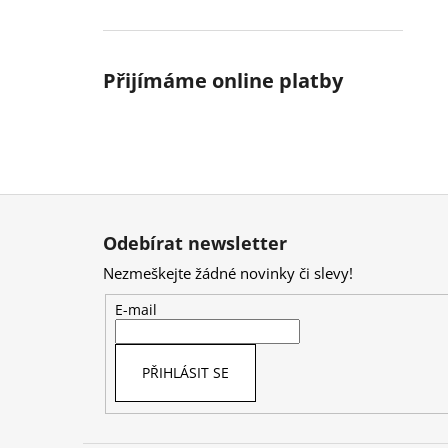
Přijímáme online platby
Z
á
Odebírat newsletter
p
Nezmeškejte žádné novinky či slevy!
a
t
E-mail
í
PŘIHLÁSIT SE