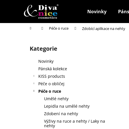
K
Přejít
na
o
Novinky
Páns
obsah
Zpět
Zpět
š
do
do
í
Domů
Péče o ruce
Zdobící aplikace na nehty
k
obchodu
obchodu
P
o
Kategorie
Přeskočit
s
kategorie
t
Novinky
r
Pánská kolekce
a
KISS products
n
Péče o obličej
n
Péče o ruce
í
Umělé nehty
p
Lepidla na umělé nehty
a
Zdobení na nehty
n
Výživy na ruce a nehty / Laky na
SAFÍROVÝ PILNÍK NA NEHTY F3 MALÝ
e
nehty