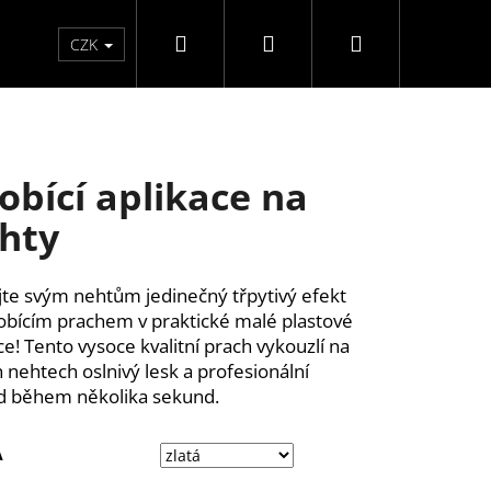
Hledat
Přihlášení
Nákupní
Péče o ruce
Péče o nohy
F3 kolekce
Pé
CZK
košík
obící aplikace na
hty
te svým nehtům jedinečný třpytivý efekt
obícím prachem v praktické malé plastové
ce! Tento vysoce kvalitní prach vykouzlí na
h nehtech oslnivý lesk a profesionální
d během několika sekund.
A
UŽKA NA OČI