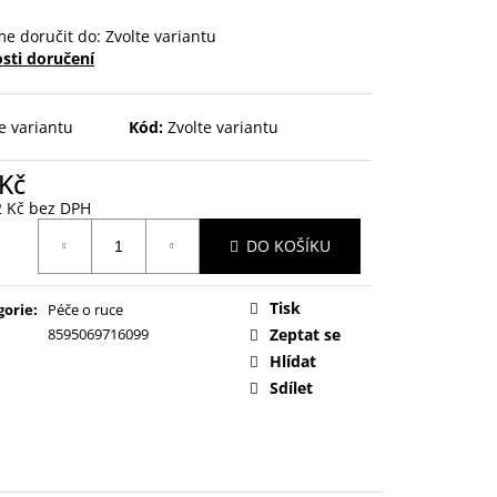
ŘEZÁVÁTKEM 01 ČERNÁ
e doručit do:
Zvolte variantu
sti doručení
e variantu
Kód:
Zvolte variantu
 Kč
2 Kč bez DPH
ná
DO KOŠÍKU
:
Tisk
gorie
:
Péče o ruce
8595069716099
Zeptat se
Hlídat
Sdílet