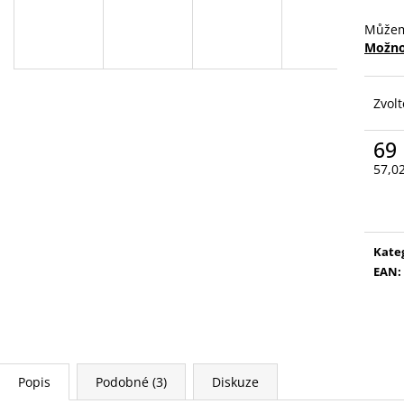
VYSOUVACÍ S O
59 Kč
85 Kč
Můžem
Možno
Zvolt
69
57,0
Měr
cena
Kate
EAN
:
Popis
Podobné (3)
Diskuze