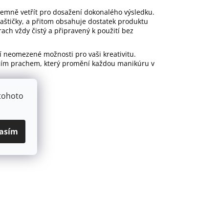
 jemně vetřít pro dosažení dokonalého výsledku.
taštičky, a přitom obsahuje dostatek produktu
ch vždy čistý a připravený k použití bez
zí neomezené možnosti pro vaši kreativitu.
cím prachem, který promění každou manikúru v
tohoto
asím