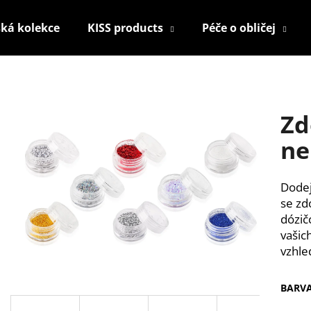
ká kolekce
KISS products
Péče o obličej
Co potřebujete najít?
Zd
HLEDAT
ne
Dodej
Doporučujeme
se zd
dózič
vašic
vzhle
BARV
HOUBIČKA NA MAKE-UP, KULATÁ
KONTUROVACÍ T