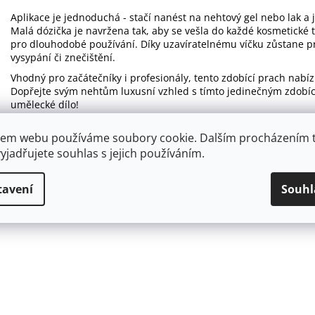
Aplikace je jednoduchá - stačí nanést na nehtový gel nebo lak a
Malá dózička je navržena tak, aby se vešla do každé kosmetické 
pro dlouhodobé používání. Díky uzavíratelnému víčku zůstane pra
vysypání či znečištění.
Vhodný pro začátečníky i profesionály, tento zdobící prach nabí
Dopřejte svým nehtům luxusní vzhled s tímto jedinečným zdobí
umělecké dílo!
Průměr dózy 3 cm
em webu používáme soubory cookie. Dalším procházením 
yjadřujete souhlas s jejich používáním.
tavení
Souhl