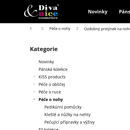
K
Přejít
na
o
Novinky
Páns
obsah
Zpět
Zpět
š
do
do
í
Domů
Péče o nohy
Ozdobný prstýnek na noh
k
obchodu
obchodu
P
o
Kategorie
Přeskočit
s
kategorie
t
Novinky
r
Pánská kolekce
a
KISS products
n
Péče o obličej
n
Péče o ruce
í
Péče o nohy
p
Pedikúrní pomůcky
a
Kleště a nůžky na nehty
n
Pečující přípravky a výživy
HOUBIČKA NA MAKE-UP, KULATÁ
e
F3 kolekce