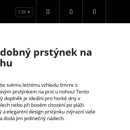
Hledat
Přihlášení
Nákupní
Péče o ruce
Péče o nohy
F3 kolekce
Pé
CZK
košík
dobný prstýnek na
hu
te svému letnímu vzhledu šmrnc s 
ným prstýnkem na prst u nohou! Tento 
vý doplněk je ideální pro horké dny v 
lech nebo při bosém chození po pláži. 
 a elegantní design prstýnku zvýrazní vaše 
a dodá jim jedinečný nádech.
Y SAMOLEPÍCÍ WISPY