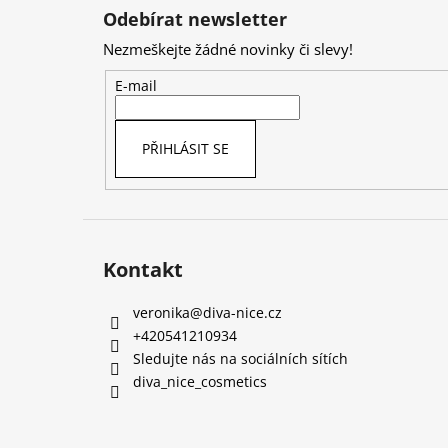
á
Odebírat newsletter
p
Nezmeškejte žádné novinky či slevy!
a
t
E-mail
í
PŘIHLÁSIT SE
Kontakt
veronika
@
diva-nice.cz
+420541210934
Sledujte nás na sociálních sítích
diva_nice_cosmetics