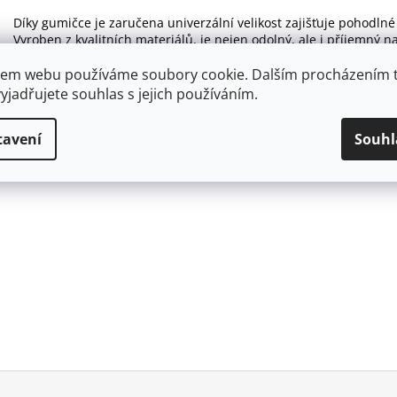
Díky gumičce je zaručena univerzální velikost zajišťuje pohodlné 
Vyroben z kvalitních materiálů, je nejen odolný, ale i příjemný na 
festivaly nebo jako originální dárek pro vaše blízké. Ozdobný pr
em webu používáme soubory cookie. Dalším procházením 
udělá velký dojem!
yjadřujete souhlas s jejich používáním.
tavení
Souhl