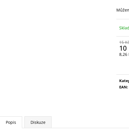
VYSOUVACÍ S OŘEZÁVÁTKEM 01 ČERNÁ
V0035
85 Kč
89 Kč
Můžem
Skl
15 K
10
8,26
Měr
cena
Kate
EAN
:
Popis
Diskuze