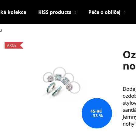
ká kolekce
KISS products
Péče o obličej
u
Co potřebujete najít?
AKCE
Oz
HLEDAT
no
Doporučujeme
Dodej
ozdob
stylo
sandá
15 KČ
–33 %
Jemný
nohy 
KONTUROVACÍ TUŽKA NA OČI
NALEPOVACÍ ŘAS