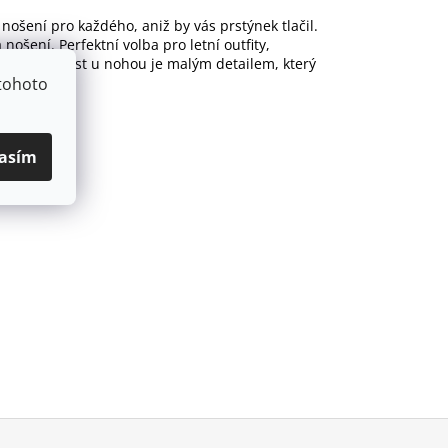
nošení pro každého, aniž by vás prstýnek tlačil.
nošení. Perfektní volba pro letní outfity,
stýnek na prst u nohou je malým detailem, který
tohoto
asím