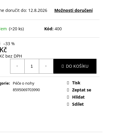
e doručit do:
12.8.2026
Možnosti doručení
adem
(>20 ks)
Kód:
400
č
–33 %
 Kč
 Kč bez DPH
ná
DO KOŠÍKU
:
Tisk
gorie
:
Péče o nohy
8595069703990
Zeptat se
Hlídat
Sdílet