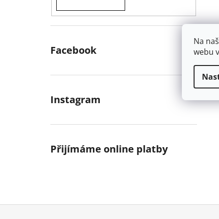
Na naš
Facebook
webu v
Nas
Instagram
Přijímáme online platby
Z