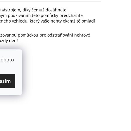
d nástrojem, díky čemuž dosáhnete
elným používáním této pomůcky předcházíte
eného vzhledu, který vaše nehty okamžitě omladí
alizovanou pomůckou pro odstraňování nehtové
aždý den!
tohoto
asím