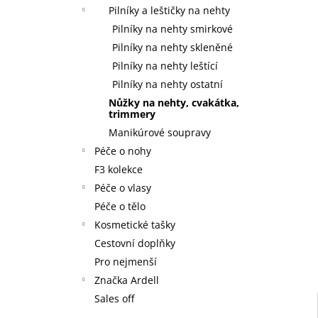
59 Kč
l
Pilníky a leštičky na nehty
Pilníky na nehty smirkové
Pilníky na nehty skleněné
Pilníky na nehty leštící
Pilníky na nehty ostatní
Nůžky na nehty, cvakátka,
trimmery
Manikúrové soupravy
Péče o nohy
F3 kolekce
Péče o vlasy
Péče o tělo
Kosmetické tašky
Cestovní doplňky
Pro nejmenší
Značka Ardell
Sales off