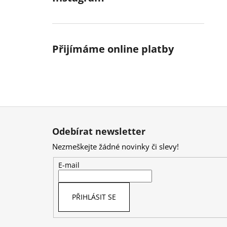
Přijímáme online platby
Z
á
Odebírat newsletter
p
Nezmeškejte žádné novinky či slevy!
a
t
E-mail
í
PŘIHLÁSIT SE