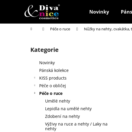
K
Přejít
na
o
Novinky
Páns
obsah
Zpět
Zpět
š
do
do
í
Domů
Péče o ruce
Nůžky na nehty, cvakátka,
k
obchodu
obchodu
P
o
Kategorie
Přeskočit
s
kategorie
t
Novinky
r
Pánská kolekce
a
KISS products
n
Péče o obličej
n
Péče o ruce
í
Umělé nehty
p
Lepidla na umělé nehty
a
Zdobení na nehty
n
Výživy na ruce a nehty / Laky na
HOUBIČKA NA MAKE-UP, KULATÁ
e
nehty