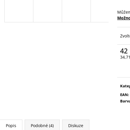
VYSOUVACÍ S OŘEZÁVÁTKEM 01 ČERNÁ
V0035
85 Kč
89 Kč
Můžem
Možno
Zvolt
42
34,7
Měr
cena
Kate
EAN
:
Barv
Popis
Podobné (4)
Diskuze