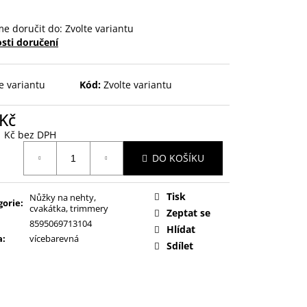
e doručit do:
Zvolte variantu
sti doručení
e variantu
Kód:
Zvolte variantu
 Kč
1 Kč bez DPH
ná
DO KOŠÍKU
:
Tisk
Nůžky na nehty,
gorie
:
cvakátka, trimmery
Zeptat se
8595069713104
Hlídat
a
:
vícebarevná
Sdílet