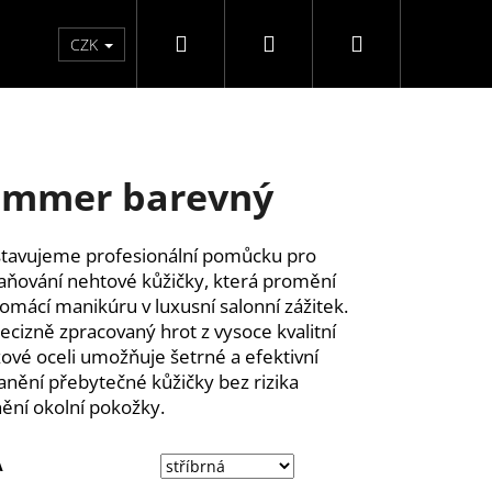
Hledat
Přihlášení
Nákupní
Péče o ruce
Péče o nohy
F3 kolekce
Pé
CZK
košík
immer barevný
tavujeme profesionální pomůcku pro
aňování nehtové kůžičky, která promění
domácí manikúru v luxusní salonní zážitek.
precizně zpracovaný hrot z vysoce kvalitní
ové oceli umožňuje šetrné a efektivní
anění přebytečné kůžičky bez rizika
ění okolní pokožky.
A
Y SAMOLEPÍCÍ WISPY