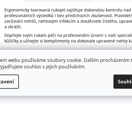
Ergonomicky tvarovaná rukojeť zajišťuje dokonalou kontrolu na
profesionálních výsledků i bez předchozích zkušeností. Pravid
zarůstání nehtů, nehtovým infekcím a dosáhnete čistého, uprav
a zkrášlí.
Dopřejte svým rukám péči na profesionální úrovni s naší speci
kůžičky a užívejte si komplimenty na dokonale upravené nehty k
em webu používáme soubory cookie. Dalším procházením 
yjadřujete souhlas s jejich používáním.
tavení
Souhl