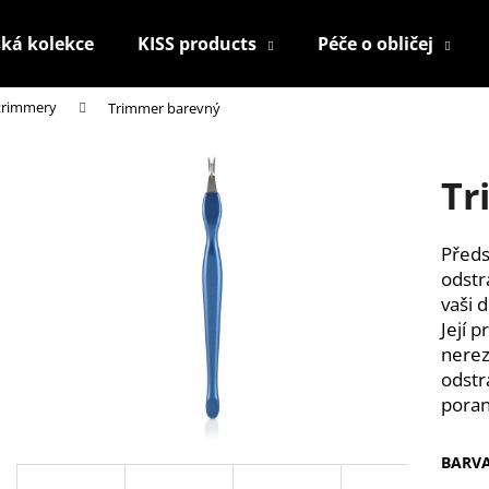
ká kolekce
KISS products
Péče o obličej
 trimmery
Trimmer barevný
Co potřebujete najít?
Tr
HLEDAT
Předs
odstr
Doporučujeme
vaši 
Její 
nerez
odstr
poran
BARV
KONTUROVACÍ TUŽKA NA OČI
NALEPOVACÍ ŘAS