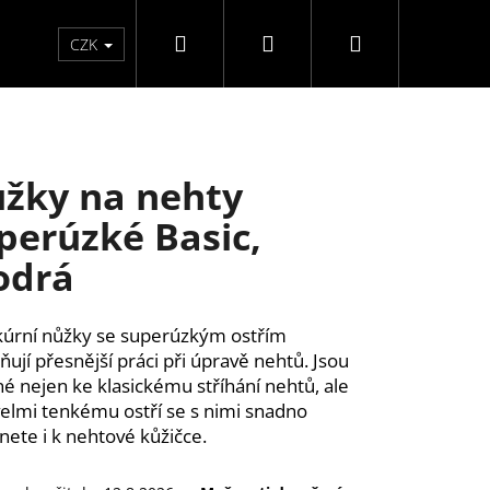
Hledat
Přihlášení
Nákupní
Péče o ruce
Péče o nohy
F3 kolekce
Pé
CZK
košík
žky na nehty
perúzké Basic,
odrá
úrní nůžky se superúzkým ostřím
ují přesnější práci při úpravě nehtů. Jsou
é nejen ke klasickému stříhání nehtů, ale
velmi tenkému ostří se s nimi snadno
nete i k nehtové kůžičce.
Y SAMOLEPÍCÍ WISPY