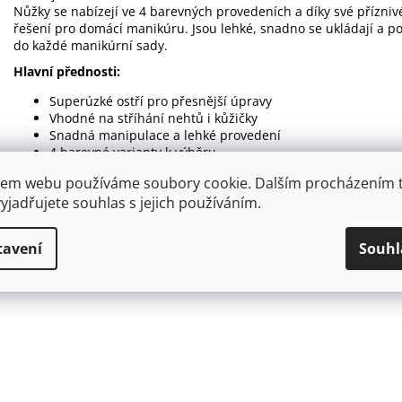
Nůžky se nabízejí ve 4 barevných provedeních a díky své přízniv
řešení pro domácí manikúru. Jsou lehké, snadno se ukládají a p
do každé manikúrní sady.
Hlavní přednosti:
Superúzké ostří pro přesnější úpravy
Vhodné na stříhání nehtů i kůžičky
Snadná manipulace a lehké provedení
4 barevné varianty k výběru
Praktické a cenově dostupné řešení
em webu používáme soubory cookie. Dalším procházením 
yjadřujete souhlas s jejich používáním.
tavení
Souhl