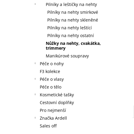
59 Kč
l
Pilníky a leštičky na nehty
Pilníky na nehty smirkové
Pilníky na nehty skleněné
Pilníky na nehty leštící
Pilníky na nehty ostatní
Nůžky na nehty, cvakátka,
trimmery
Manikúrové soupravy
Péče o nohy
F3 kolekce
Péče o vlasy
Péče o tělo
Kosmetické tašky
Cestovní doplňky
Pro nejmenší
Značka Ardell
Sales off