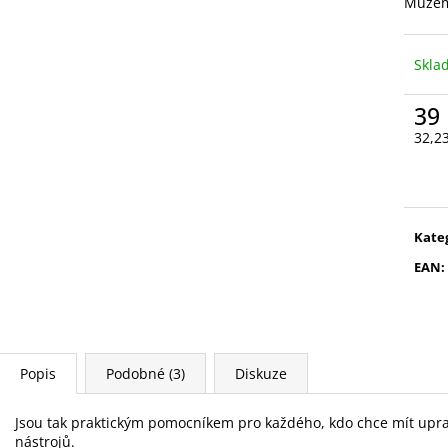
VYSOUVACÍ S OŘEZÁVÁTKEM 01 ČERNÁ
V0035
Můžem
85 Kč
89 Kč
Skl
39
32,2
Měr
cena
Kate
EAN
:
Popis
Podobné (3)
Diskuze
Jsou tak praktickým pomocníkem pro každého, kdo chce mít upra
nástrojů.