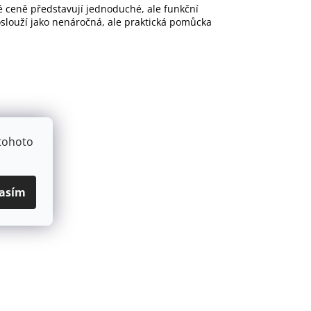
é ceně představují jednoduché, ale funkční
oslouží jako nenáročná, ale praktická pomůcka
tohoto
asím