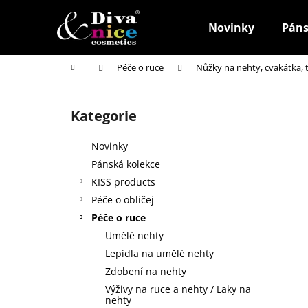
K
Přejít
na
o
Novinky
Páns
obsah
Zpět
Zpět
š
do
do
í
Domů
Péče o ruce
Nůžky na nehty, cvakátka,
k
obchodu
obchodu
P
o
Kategorie
Přeskočit
s
kategorie
t
Novinky
r
Pánská kolekce
a
KISS products
n
Péče o obličej
n
Péče o ruce
í
Umělé nehty
p
Lepidla na umělé nehty
a
Zdobení na nehty
n
Výživy na ruce a nehty / Laky na
HOUBIČKA NA MAKE-UP, KULATÁ
e
nehty