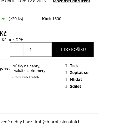
e doručit do:
12.8.2026
Možnosti doručení
adem
(>20 ks)
Kód:
1600
 Kč
3 Kč bez DPH
ná
DO KOŠÍKU
:
Tisk
Nůžky na nehty,
gorie
:
cvakátka, trimmery
Zeptat se
8595069715924
Hlídat
Sdílet
vené nehty i bez drahých profesionálních