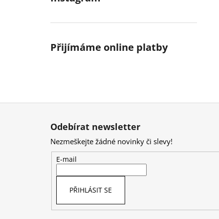
Přijímáme online platby
Z
á
Odebírat newsletter
p
Nezmeškejte žádné novinky či slevy!
a
t
E-mail
í
PŘIHLÁSIT SE