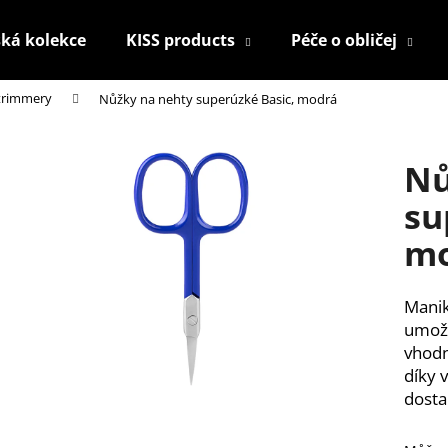
ká kolekce
KISS products
Péče o obličej
 trimmery
Nůžky na nehty superúzké Basic, modrá
Co potřebujete najít?
Nů
HLEDAT
su
m
Doporučujeme
Manik
umožň
vhodn
díky 
dosta
KONTUROVACÍ TUŽKA NA OČI
NALEPOVACÍ ŘAS