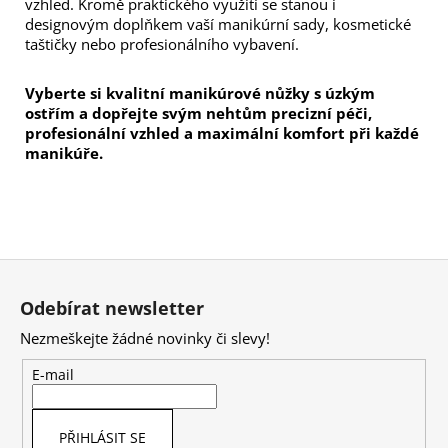
vzhled. Kromě praktického využití se stanou i 
designovým doplňkem vaší manikúrní sady, kosmetické 
taštičky nebo profesionálního vybavení.
Vyberte si kvalitní manikúrové nůžky s úzkým 
ostřím a dopřejte svým nehtům precizní péči, 
profesionální vzhled a maximální komfort při každé 
manikúře.
Z
á
Odebírat newsletter
p
Nezmeškejte žádné novinky či slevy!
a
t
E-mail
í
PŘIHLÁSIT SE