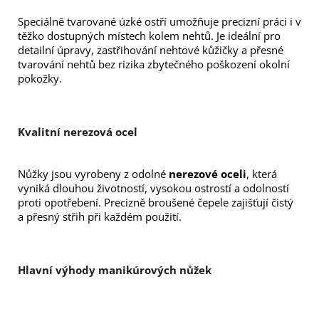
Speciálně tvarované úzké ostří umožňuje precizní práci i v 
těžko dostupných místech kolem nehtů. Je ideální pro 
detailní úpravy, zastřihování nehtové kůžičky a přesné 
tvarování nehtů bez rizika zbytečného poškození okolní 
pokožky.
Kvalitní nerezová ocel
Nůžky jsou vyrobeny z odolné 
nerezové oceli
, která 
vyniká dlouhou životností, vysokou ostrostí a odolností 
proti opotřebení. Precizně broušené čepele zajišťují čistý 
a přesný střih při každém použití.
Hlavní výhody manikúrových nůžek