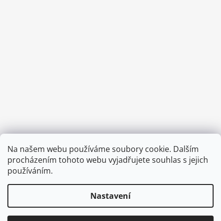
Provozní doba:
Na našem webu používáme soubory cookie. Dalším
8.00 - 15.00 hod (pondělí - pátek)
procházením tohoto webu vyjadřujete souhlas s jejich
používáním.
Nastavení
Vytvořil Shoptet
Copyright 2026
Diva & Nice Cosmetics
. Všechna práva