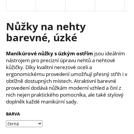
a
j
í
Nůžky na nehty
t
barevné, úzké
?
Manikúrové nůžky s úzkým ostřím
jsou ideálním
nástrojem pro precizní úpravu nehtů a nehtové
kůžičky. Díky kvalitní nerezové oceli a
HLEDAT
ergonomickému provedení umožňují přesný střih i v
obtížně dostupných místech. Atraktivní barevné
provedení dodává nůžkám moderní vzhled a činí z
nich nejen praktického pomocníka, ale také stylový
D
doplněk každé manikúrní sady.
o
p
BARVA
o
r
u