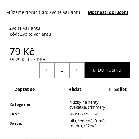
č
u
Můžeme doručit do:
Zvolte variantu
Možnosti doručení
j
e
m
Zvolte variantu
Kód:
Zvolte variantu
e
79 Kč
NALEPOVACÍ
UMĚLÉ
65,29 Kč bez DPH
NEHTY
Měrná
ACTIVE
DO KOŠÍKU
cena:
TIPS
40
69
Zeptat se
Hlídat
Sdílet
Kč
Nůžky na nehty,
Kategorie
:
cvakátka, trimmery
EAN
:
8595069713562
bílá, červená, černá,
Barva
:
modrá, růžová