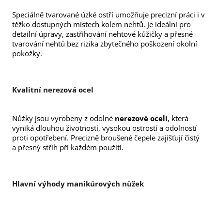
Speciálně tvarované úzké ostří umožňuje precizní práci i v 
těžko dostupných místech kolem nehtů. Je ideální pro 
detailní úpravy, zastřihování nehtové kůžičky a přesné 
tvarování nehtů bez rizika zbytečného poškození okolní 
pokožky.
Kvalitní nerezová ocel
Nůžky jsou vyrobeny z odolné 
nerezové oceli
, která 
vyniká dlouhou životností, vysokou ostrostí a odolností 
proti opotřebení. Precizně broušené čepele zajišťují čistý 
a přesný střih při každém použití.
Hlavní výhody manikúrových nůžek