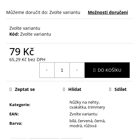
č
u
Můžeme doručit do:
Zvolte variantu
Možnosti doručení
j
e
m
Zvolte variantu
Kód:
Zvolte variantu
e
79 Kč
PILNÍK
NA
65,29 Kč bez DPH
NEHTY
Měrná
Z
DO KOŠÍKU
cena:
JAPONSKÉHO
PAPÍRU,
OVÁLNÝ
Zeptat se
Hlídat
Sdílet
49
Kč
Nůžky na nehty,
Kategorie
:
cvakátka, trimmery
EAN
:
Zvolte variantu
bílá, červená, černá,
Barva
:
modrá, růžová