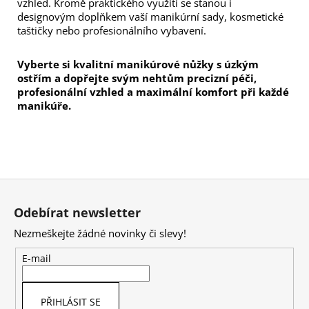
vzhled. Kromě praktického využití se stanou i 
designovým doplňkem vaší manikúrní sady, kosmetické 
taštičky nebo profesionálního vybavení.
Vyberte si kvalitní manikúrové nůžky s úzkým 
ostřím a dopřejte svým nehtům precizní péči, 
profesionální vzhled a maximální komfort při každé 
manikúře.
Z
á
Odebírat newsletter
p
Nezmeškejte žádné novinky či slevy!
a
t
E-mail
í
PŘIHLÁSIT SE