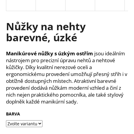
a
j
í
Nůžky na nehty
t
barevné, úzké
?
Manikúrové nůžky s úzkým ostřím
jsou ideálním
nástrojem pro precizní úpravu nehtů a nehtové
kůžičky. Díky kvalitní nerezové oceli a
HLEDAT
ergonomickému provedení umožňují přesný střih i v
obtížně dostupných místech. Atraktivní barevné
provedení dodává nůžkám moderní vzhled a činí z
nich nejen praktického pomocníka, ale také stylový
D
doplněk každé manikúrní sady.
o
p
BARVA
o
r
u