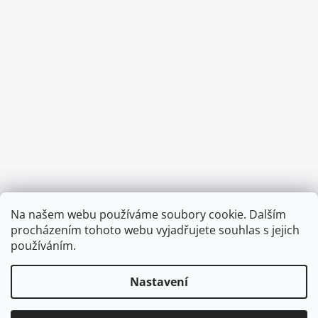
Provozní doba:
Na našem webu používáme soubory cookie. Dalším
8.00 - 15.00 hod (pondělí - pátek)
procházením tohoto webu vyjadřujete souhlas s jejich
používáním.
Nastavení
Vytvořil Shoptet
Copyright 2026
Diva & Nice Cosmetics
. Všechna práva