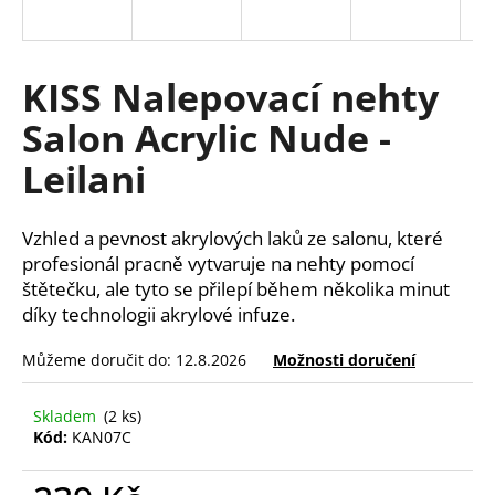
a
j
í
KISS Nalepovací nehty
t
Salon Acrylic Nude -
?
Leilani
Vzhled a pevnost akrylových laků ze salonu, které
HLEDAT
profesionál pracně vytvaruje na nehty pomocí
štětečku, ale tyto se přilepí během několika minut
díky technologii akrylové infuze.
D
Můžeme doručit do:
12.8.2026
Možnosti doručení
o
p
Skladem
(2 ks)
o
Kód:
KAN07C
r
u