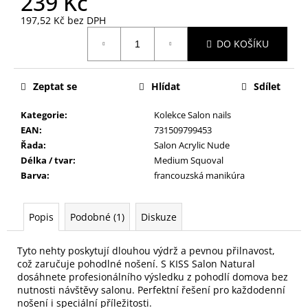
239 Kč
č
u
197,52 Kč bez DPH
j
Měrná
DO KOŠÍKU
e
cena:
m
e
Zeptat se
Hlídat
Sdílet
Kategorie
:
Kolekce Salon nails
NALEPOVACÍ
ŘASY
EAN
:
731509799453
SAMOLEPÍCÍ
Řada
:
Salon Acrylic Nude
WISPY
Délka / tvar
:
Medium Squoval
V0035
Barva
:
francouzská manikúra
89
Kč
Popis
Podobné (1)
Diskuze
Tyto nehty poskytují dlouhou výdrž a pevnou přilnavost,
což zaručuje pohodlné nošení. S KISS Salon Natural
dosáhnete profesionálního výsledku z pohodlí domova bez
nutnosti návštěvy salonu. Perfektní řešení pro každodenní
nošení i speciální příležitosti.