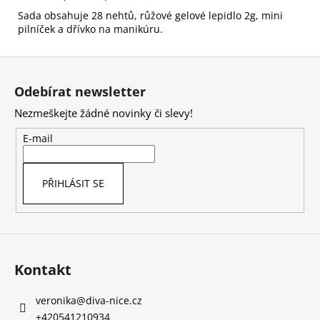
Sada obsahuje 28 nehtů, růžové gelové lepidlo 2g, mini
pilníček a dřívko na manikúru.
Z
á
Odebírat newsletter
p
Nezmeškejte žádné novinky či slevy!
a
t
E-mail
í
PŘIHLÁSIT SE
Kontakt
veronika
@
diva-nice.cz
+420541210934