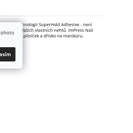
ntované technologii SuperHold Adhesive - není
poškození Vašich vlastních nehtů. imPress Nail
tohoto
tářek, mini pilníček a dřívko na manikúru.
asím