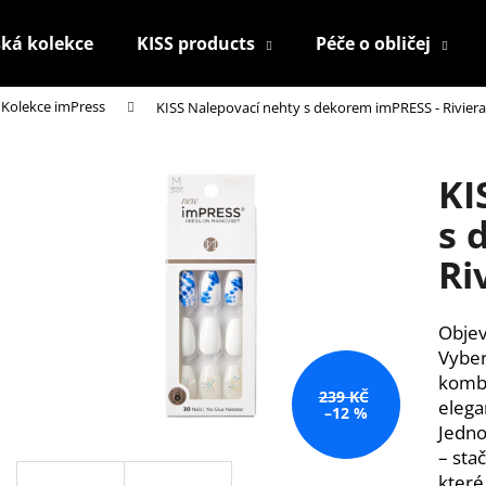
ká kolekce
KISS products
Péče o obličej
Kolekce imPress
KISS Nalepovací nehty s dekorem imPRESS - Riviera
Co potřebujete najít?
KI
HLEDAT
s 
Ri
Doporučujeme
Objev
Vyber
kombi
239 KČ
elega
–12 %
Jedno
– stač
KONTUROVACÍ TUŽKA NA OČI
NALEPOVACÍ UM
které