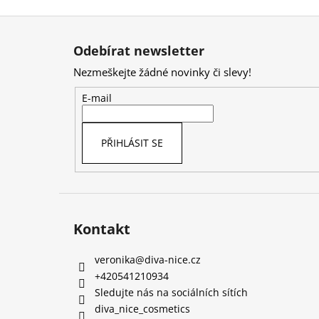
Z
á
Odebírat newsletter
p
Nezmeškejte žádné novinky či slevy!
a
t
E-mail
í
PŘIHLÁSIT SE
Kontakt
veronika
@
diva-nice.cz
+420541210934
Sledujte nás na sociálních sítích
diva_nice_cosmetics