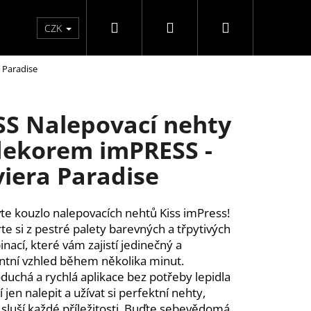
Hledat
Přihlášení
Nákupní
Péče o ruce
Péče o nohy
F3 kolekce
Pé
CZK
 Paradise
košík
SS Nalepovací nehty
dekorem imPRESS -
viera Paradise
te kouzlo nalepovacích nehtů Kiss imPress!
te si z pestré palety barevných a třpytivých
nací, které vám zajistí jedinečný a
ntní vzhled během několika minut.
duchá a rychlá aplikace bez potřeby lepidla
í jen nalepit a užívat si perfektní nehty,
ĚLÉ NEHTY FM GIRLS +
 sluší každé příležitosti. Buďte sebevědomá,