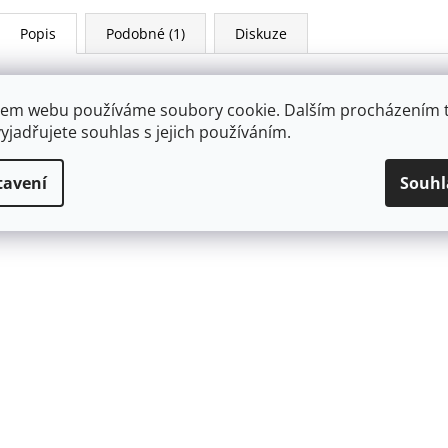
Popis
Podobné (1)
Diskuze
Aplikace umělých nalepovacích nehtů je velmi snadná díky pate
potřeba použít žádné lepidlo. Snadné odstranění bez jakéhokoli 
em webu používáme soubory cookie. Dalším procházením 
Kit si prostě zamilujete. Sada obsahuje 30 nehtů, napuštěný polš
yjadřujete souhlas s jejich používáním.
tavení
Souhl