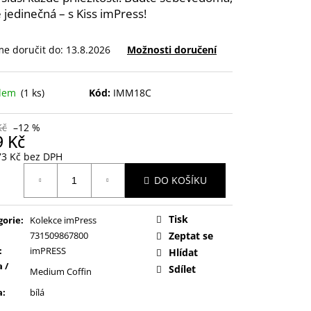
 jedinečná – s Kiss imPress!
e doručit do:
13.8.2026
Možnosti doručení
adem
(1 ks)
Kód:
IMM18C
Kč
–12 %
9 Kč
73 Kč bez DPH
ná
DO KOŠÍKU
:
Tisk
gorie
:
Kolekce imPress
731509867800
Zeptat se
:
imPRESS
Hlídat
 /
Sdílet
Medium Coffin
a
:
bílá