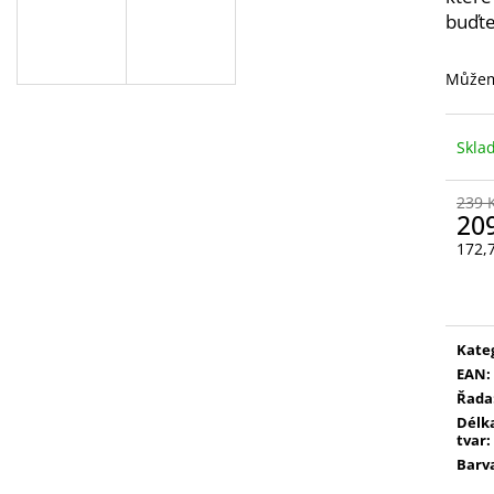
VYSOUVACÍ S OŘEZÁVÁTKEM 01 ČERNÁ
LEPIDLO, Č.3
buďte
85 Kč
75 Kč
Můžem
Skl
239 
20
172,
Měr
cena
Kate
EAN
:
Řada
Délka
tvar
:
Barv