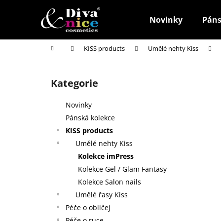
K
Přejít
na
o
Novinky
Páns
obsah
Zpět
Zpět
š
do
do
í
Domů
KISS products
Umělé nehty Kiss
k
obchodu
obchodu
P
o
Kategorie
Přeskočit
s
kategorie
t
Novinky
r
Pánská kolekce
a
KISS products
n
Umělé nehty Kiss
n
Kolekce imPress
í
Kolekce Gel / Glam Fantasy
p
Kolekce Salon nails
a
Umělé řasy Kiss
n
Péče o obličej
HOUBIČKA NA MAKE-UP, KULATÁ
e
Péče o ruce