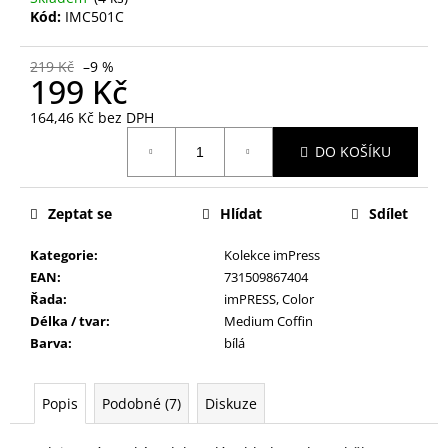
č
Kód:
IMC501C
u
j
e
219 Kč
–9 %
199 Kč
m
e
164,46 Kč bez DPH
Měrná
DO KOŠÍKU
cena:
NALEPOVACÍ
ŘASY
SAMOLEPÍCÍ
Zeptat se
Hlídat
Sdílet
WISPY
V0035
Kategorie
:
Kolekce imPress
89
EAN
:
731509867404
Kč
Řada
:
imPRESS, Color
Délka / tvar
:
Medium Coffin
Barva
:
bílá
Popis
Podobné (7)
Diskuze