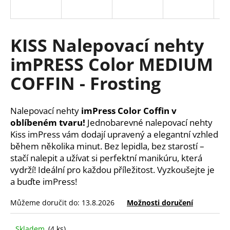
a
j
í
KISS Nalepovací nehty
t
imPRESS Color MEDIUM
?
COFFIN - Frosting
Nalepovací nehty
imPress Color Coffin v
HLEDAT
oblíbeném tvaru!
Jednobarevné nalepovací nehty
Kiss imPress vám dodají upravený a elegantní vzhled
během několika minut. Bez lepidla, bez starostí –
stačí nalepit a užívat si perfektní manikúru, která
D
vydrží! Ideální pro každou příležitost. Vyzkoušejte je
o
a buďte imPress!
p
o
Můžeme doručit do:
13.8.2026
Možnosti doručení
r
u
Skladem
(4 ks)