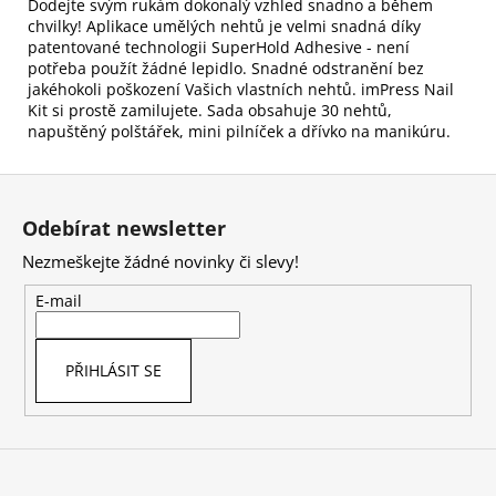
Dodejte svým rukám dokonalý vzhled snadno a během
chvilky! Aplikace umělých nehtů je velmi snadná díky
patentované technologii SuperHold Adhesive - není
potřeba použít žádné lepidlo. Snadné odstranění bez
jakéhokoli poškození Vašich vlastních nehtů. imPress Nail
Kit si prostě zamilujete. Sada obsahuje 30 nehtů,
napuštěný polštářek, mini pilníček a dřívko na manikúru.
Z
á
Odebírat newsletter
p
Nezmeškejte žádné novinky či slevy!
a
t
E-mail
í
PŘIHLÁSIT SE