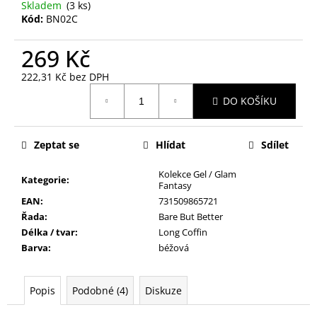
č
Skladem
(3 ks)
u
Kód:
BN02C
j
e
269 Kč
m
222,31 Kč bez DPH
e
Měrná
DO KOŠÍKU
cena:
NALEPOVACÍ
UMĚLÉ
Zeptat se
Hlídat
Sdílet
NEHTY
FM
GIRLS
Kolekce Gel / Glam
Kategorie
:
+
Fantasy
LEPIDLO,
EAN
:
731509865721
Č.3
Řada
:
Bare But Better
75
Délka / tvar
:
Long Coffin
Kč
Barva
:
béžová
Popis
Podobné (4)
Diskuze