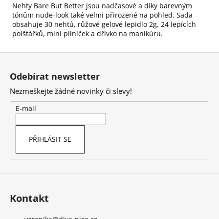
Nehty Bare But Better jsou nadčasové a díky barevným
tónům nude-look také velmi přirozené na pohled. Sada
obsahuje 30 nehtů, růžové gelové lepidlo 2g, 24 lepících
polštářků, mini pilníček a dřívko na manikúru.
Z
á
Odebírat newsletter
p
Nezmeškejte žádné novinky či slevy!
a
t
E-mail
í
PŘIHLÁSIT SE
Kontakt