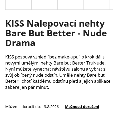
a
j
í
KISS Nalepovací nehty
t
Bare But Better - Nude
?
Drama
KISS posouvá vzhled "bez make-upu" o krok dál s
HLEDAT
novými umělými nehty Bare but Better TruNude.
Nyní můžete vynechat návštěvu salonu a vybrat si
svůj oblíbený nude odstín. Umělé nehty Bare but
Better lichotí každému odstínu pleti a jejich aplikace
D
zabere jen pár minut.
o
p
o
r
Můžeme doručit do:
13.8.2026
Možnosti doručení
u