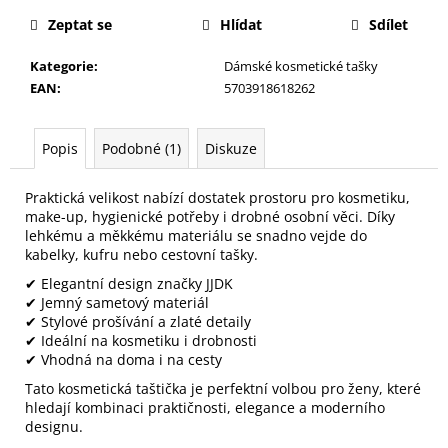
č
u
Zeptat se
Hlídat
Sdílet
j
e
Kategorie
:
Dámské kosmetické tašky
m
EAN
:
5703918618262
e
Popis
Podobné (1)
Diskuze
PILNÍK
NA
Praktická velikost nabízí dostatek prostoru pro kosmetiku,
NEHTY
make-up, hygienické potřeby i drobné osobní věci. Díky
Z
lehkému a měkkému materiálu se snadno vejde do
JAPONSKÉHO
kabelky, kufru nebo cestovní tašky.
PAPÍRU,
OVÁLNÝ
✔ Elegantní design značky JJDK
49
✔ Jemný sametový materiál
Kč
✔ Stylové prošívání a zlaté detaily
✔ Ideální na kosmetiku i drobnosti
✔ Vhodná na doma i na cesty
Tato kosmetická taštička je perfektní volbou pro ženy, které
hledají kombinaci praktičnosti, elegance a moderního
designu.