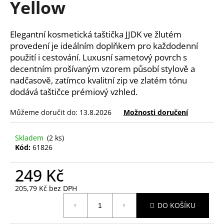
Yellow
a
j
Elegantní kosmetická taštička JJDK ve žlutém
í
provedení je ideálním doplňkem pro každodenní
t
použití i cestování. Luxusní sametový povrch s
?
decentním prošívaným vzorem působí stylově a
nadčasově, zatímco kvalitní zip ve zlatém tónu
dodává taštičce prémiový vzhled.
Můžeme doručit do:
13.8.2026
Možnosti doručení
HLEDAT
Skladem
(2 ks)
Kód:
61826
D
o
249 Kč
p
205,79 Kč bez DPH
o
Měrná
r
DO KOŠÍKU
cena:
u