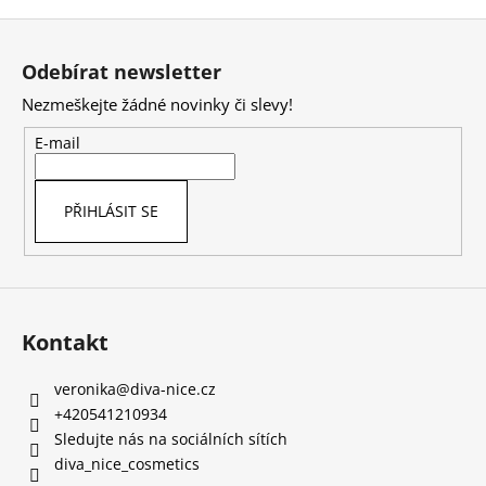
Z
á
Odebírat newsletter
p
Nezmeškejte žádné novinky či slevy!
a
t
E-mail
í
PŘIHLÁSIT SE
Kontakt
veronika
@
diva-nice.cz
+420541210934
Sledujte nás na sociálních sítích
diva_nice_cosmetics