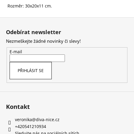
Rozměr: 30x20x11 cm.
Z
á
Odebírat newsletter
p
Nezmeškejte žádné novinky či slevy!
a
t
E-mail
í
PŘIHLÁSIT SE
Kontakt
veronika
@
diva-nice.cz
+420541210934
Sledujte nás na sociálních sítích