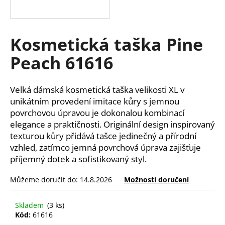
a
j
í
Kosmetická taška Pine
t
Peach 61616
?
Velká dámská kosmetická taška velikosti XL v
unikátním provedení imitace kůry s jemnou
povrchovou úpravou je dokonalou kombinací
HLEDAT
elegance a praktičnosti. Originální design inspirovaný
texturou kůry přidává tašce jedinečný a přírodní
vzhled, zatímco jemná povrchová úprava zajišťuje
příjemný dotek a sofistikovaný styl.
D
o
Můžeme doručit do:
14.8.2026
Možnosti doručení
p
o
r
Skladem
(3 ks)
u
Kód:
61616