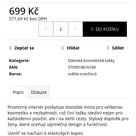
č
u
699 Kč
j
577,69 Kč bez DPH
e
Měrná
m
DO KOŠÍKU
cena:
e
Zeptat se
Hlídat
Sdílet
NALEPOVACÍ
UMĚLÉ
Kategorie
:
Dámské kosmetické tašky
NEHTY
EAN
:
5703918616169
FM
GIRLS
Barva
:
světle oranžová
+
LEPIDLO,
Č.3
Popis
Diskuze
75
Kč
Prostorný interiér poskytuje dostatek místa pro veškerou
kosmetiku a nezbytnosti, což činí tašku ideální nejen pro
každodenní použití, ale i na delší cesty. Stylový doplněk pro
ženy, které oceňují výjimečný design a funkčnost.
Uvnitř se nachází 6 elastických kapes.