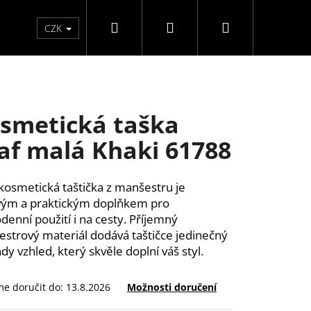
Hledat
Přihlášení
Nákupní
Péče o ruce
Péče o nohy
F3 kolekce
Pé
CZK
košík
smetická taška
af malá Khaki 61788
kosmetická taštička z manšestru je
vým a praktickým doplňkem pro
denní použití i na cesty. Příjemný
strový materiál dodává taštičce jedinečný
dy vzhled, který skvěle doplní váš styl.
e doručit do:
13.8.2026
Možnosti doručení
ĚLÉ NEHTY FM GIRLS +