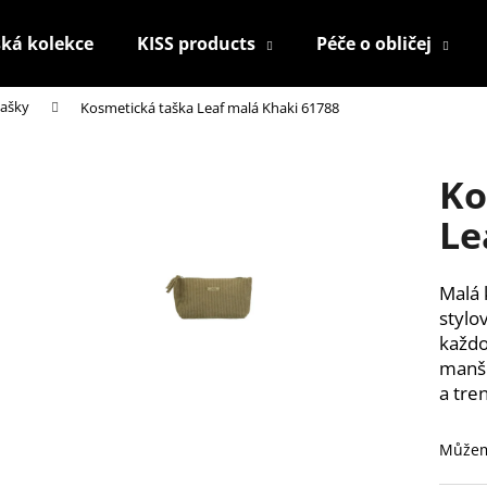
ká kolekce
KISS products
Péče o obličej
tašky
Kosmetická taška Leaf malá Khaki 61788
Co potřebujete najít?
Ko
HLEDAT
Le
Malá 
Doporučujeme
stylo
každo
manše
a tren
Můžem
KONTUROVACÍ TUŽKA NA OČI
NALEPOVACÍ UM