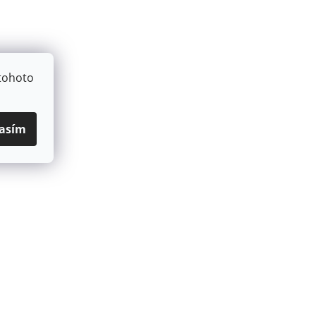
tohoto
asím