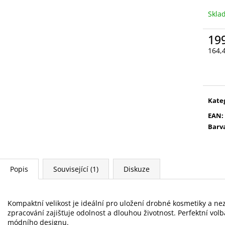
VYSOUVACÍ S OŘEZÁVÁTKEM 01 ČERNÁ
LEPIDLO, Č.3
Skl
85 Kč
75 Kč
19
164,
Měr
cena
Kate
EAN
:
Barv
Popis
Související (1)
Diskuze
Kompaktní velikost je ideální pro uložení drobné kosmetiky a nezb
zpracování zajišťuje odolnost a dlouhou životnost. Perfektní volba 
módního designu.