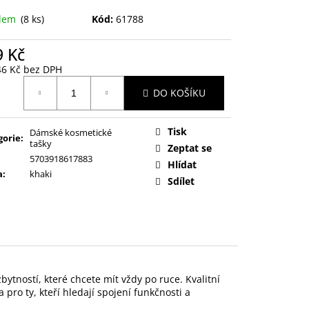
adem
(8 ks)
Kód:
61788
9 Kč
46 Kč bez DPH
ná
DO KOŠÍKU
:
Tisk
Dámské kosmetické
gorie
:
tašky
Zeptat se
5703918617883
Hlídat
a
:
khaki
Sdílet
ytností, které chcete mít vždy po ruce. Kvalitní 
pro ty, kteří hledají spojení funkčnosti a 