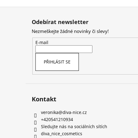
Z
á
Odebírat newsletter
p
Nezmeškejte žádné novinky či slevy!
a
t
E-mail
í
PŘIHLÁSIT SE
Kontakt
veronika
@
diva-nice.cz
+420541210934
Sledujte nás na sociálních sítích
diva_nice_cosmetics