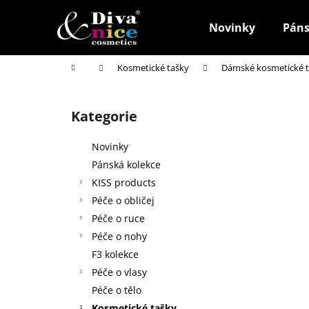
K
Přejít
na
o
Novinky
Páns
obsah
Zpět
Zpět
š
do
do
í
Domů
Kosmetické tašky
Dámské kosmetické 
k
obchodu
obchodu
P
o
Kategorie
Přeskočit
s
kategorie
t
Novinky
r
Pánská kolekce
a
KISS products
n
Péče o obličej
n
Péče o ruce
í
Péče o nohy
p
F3 kolekce
a
Péče o vlasy
n
Péče o tělo
HOUBIČKA NA MAKE-UP, KULATÁ
e
Kosmetické tašky