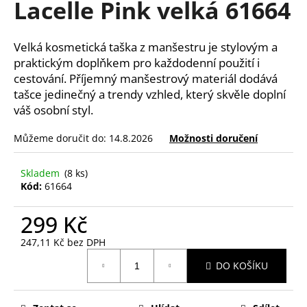
Lacelle Pink velká 61664
a
j
Velká kosmetická taška z manšestru je stylovým a
í
praktickým doplňkem pro každodenní použití i
t
cestování. Příjemný manšestrový materiál dodává
?
tašce jedinečný a trendy vzhled, který skvěle doplní
váš osobní styl.
Můžeme doručit do:
14.8.2026
Možnosti doručení
HLEDAT
Skladem
(8 ks)
Kód:
61664
299 Kč
D
o
247,11 Kč bez DPH
p
Měrná
o
DO KOŠÍKU
cena:
r
u