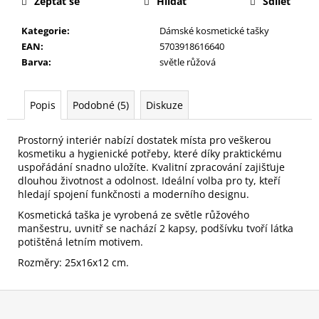
č
Zeptat se
Hlídat
Sdílet
u
Kategorie
:
Dámské kosmetické tašky
j
EAN
:
5703918616640
e
Barva
:
světle růžová
m
e
Popis
Podobné (5)
Diskuze
PILNÍK
NA
Prostorný interiér nabízí dostatek místa pro veškerou
NEHTY
kosmetiku a hygienické potřeby, které díky praktickému
SKLENĚNÝ
uspořádání snadno uložíte. Kvalitní zpracování zajišťuje
V
dlouhou životnost a odolnost. Ideální volba pro ty, kteří
PLASTOVÉM
hledají spojení funkčnosti a moderního designu.
POUZDŘE
79
Kosmetická taška je vyrobená ze světle růžového
Kč
manšestru, uvnitř se nachází 2 kapsy, podšívku tvoří látka
potištěná letním motivem.
Rozměry: 25x16x12 cm.
Z
á