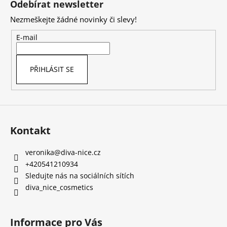
Odebírat newsletter
p
Nezmeškejte žádné novinky či slevy!
a
t
E-mail
í
PŘIHLÁSIT SE
Kontakt
veronika
@
diva-nice.cz
+420541210934
Sledujte nás na sociálních sítích
diva_nice_cosmetics
Informace pro Vás