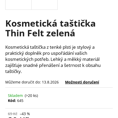
a
j
í
Kosmetická taštička
t
Thin Felt zelená
?
Kosmetická taštička z tenké plsti je stylový a
praktický doplněk pro uspořádání vašich
kosmetických potřeb. Lehký a měkký materiál
HLEDAT
zajišťuje snadné přenášení a šetrnost k obsahu
taštičky.
Můžeme doručit do:
13.8.2026
Možnosti doručení
D
o
p
Skladem
(>20 ks)
Kód:
645
o
r
u
69 Kč
–43 %