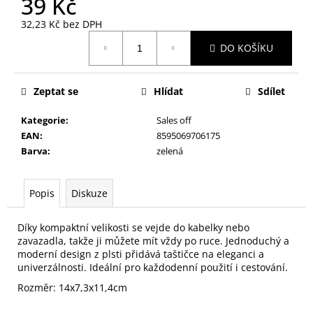
39 Kč
č
u
32,23 Kč bez DPH
j
Měrná
e
DO KOŠÍKU
cena:
m
e
Zeptat se
Hlídat
Sdílet
NALEPOVACÍ
Kategorie
:
Sales off
ŘASY
EAN
:
8595069706175
SAMOLEPÍCÍ
Barva
:
zelená
WISPY
V0035
89
Popis
Diskuze
Kč
Díky kompaktní velikosti se vejde do kabelky nebo
zavazadla, takže ji můžete mít vždy po ruce. Jednoduchý a
moderní design z plsti přidává taštičce na eleganci a
univerzálnosti. Ideální pro každodenní použití i cestování.
Rozměr: 14x7,3x11,4cm