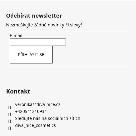
Z
á
Odebírat newsletter
p
Nezmeškejte žádné novinky či slevy!
a
t
E-mail
í
PŘIHLÁSIT SE
Kontakt
veronika
@
diva-nice.cz
+420541210934
Sledujte nás na sociálních sítích
diva_nice_cosmetics