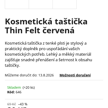
a
j
í
Kosmetická taštička
t
Thin Felt červená
?
Kosmetická taštička z tenké plsti je stylový a
praktický doplněk pro uspořádání vašich
kosmetických potřeb. Lehký a měkký materiál
HLEDAT
zajišťuje snadné přenášení a šetrnost k obsahu
taštičky.
Můžeme doručit do:
13.8.2026
Možnosti doručení
D
o
p
Skladem
(>20 ks)
Kód:
646
o
r
u
69 Kč
–43 %