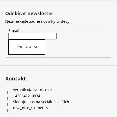
Z
á
Odebírat newsletter
p
Nezmeškejte žádné novinky či slevy!
a
t
E-mail
í
PŘIHLÁSIT SE
Kontakt
veronika
@
diva-nice.cz
+420541210934
Sledujte nás na sociálních sítích
diva_nice_cosmetics