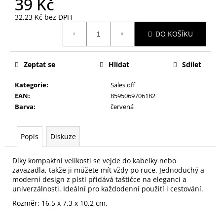
39 Kč
č
u
32,23 Kč bez DPH
j
Měrná
e
DO KOŠÍKU
cena:
m
e
Zeptat se
Hlídat
Sdílet
PILNÍK
Kategorie
:
Sales off
NA
EAN
:
8595069706182
NEHTY
Barva
:
červená
SKLENĚNÝ
V
PLASTOVÉM
POUZDŘE
Popis
Diskuze
79
Kč
Díky kompaktní velikosti se vejde do kabelky nebo
zavazadla, takže ji můžete mít vždy po ruce. Jednoduchý a
moderní design z plsti přidává taštičce na eleganci a
univerzálnosti. Ideální pro každodenní použití i cestování.
Rozměr: 16,5 x 7,3 x 10,2 cm.