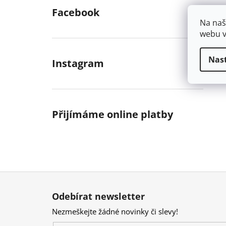
Facebook
Na naš
webu v
Nas
Instagram
Přijímáme online platby
Z
á
Odebírat newsletter
p
Nezmeškejte žádné novinky či slevy!
a