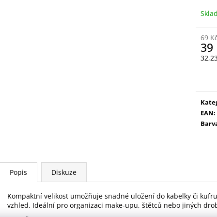
VYSOUVACÍ S OŘEZÁVÁTKEM 01 ČERNÁ
LEPIDLO, Č.3
Skl
85 Kč
75 Kč
69 K
39
32,2
Měr
cena
Kate
EAN
:
Barv
Popis
Diskuze
Kompaktní velikost umožňuje snadné uložení do kabelky či kufru,
vzhled. Ideální pro organizaci make-upu, štětců nebo jiných drob