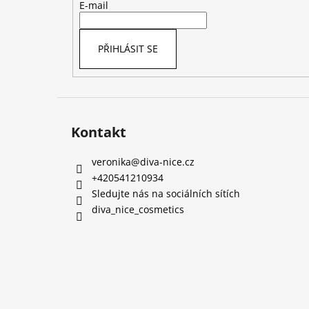
t
E-mail
í
PŘIHLÁSIT SE
Kontakt
veronika
@
diva-nice.cz
+420541210934
Sledujte nás na sociálních sítích
diva_nice_cosmetics