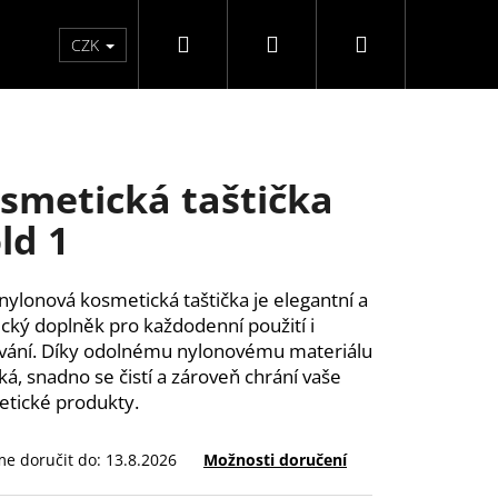
Hledat
Přihlášení
Nákupní
Péče o ruce
Péče o nohy
F3 kolekce
Pé
CZK
košík
smetická taštička
ld 1
 nylonová kosmetická taštička je elegantní a
ický doplněk pro každodenní použití i
vání. Díky odolnému nylonovému materiálu
hká, snadno se čistí a zároveň chrání vaše
tické produkty.
e doručit do:
13.8.2026
Možnosti doručení
ĚLÉ NEHTY FM GIRLS +