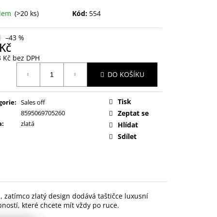
adem
(>20 ks)
Kód:
554
č
–43 %
 Kč
3 Kč bez DPH
ná
DO KOŠÍKU
:
Tisk
gorie
:
Sales off
8595069705260
Zeptat se
a
:
zlatá
Hlídat
Sdílet
 zatímco zlatý design dodává taštičce luxusní
ností, které chcete mít vždy po ruce.