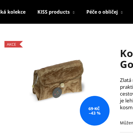
ká kolekce
KISS products
Péče o obličej
Co potřebujete najít?
AKCE
Ko
HLEDAT
Go
Zlatá
Doporučujeme
prakt
cesto
je le
kosme
69 KČ
–43 %
Můžem
KONTUROVACÍ TUŽKA NA OČI
NALEPOVACÍ UM