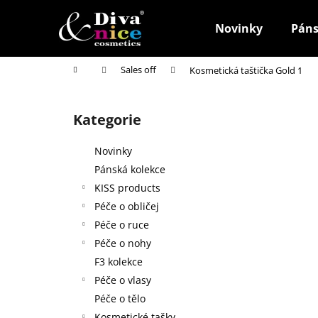
K
Přejít
na
o
Novinky
Páns
obsah
Zpět
Zpět
š
do
do
í
Domů
Sales off
Kosmetická taštička Gold 1
k
obchodu
obchodu
P
o
Kategorie
Přeskočit
s
kategorie
t
Novinky
r
Pánská kolekce
a
KISS products
n
Péče o obličej
n
Péče o ruce
í
Péče o nohy
p
F3 kolekce
a
Péče o vlasy
n
Péče o tělo
HOUBIČKA NA MAKE-UP, KULATÁ
e
Kosmetické tašky