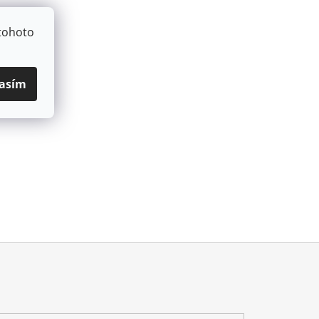
tohoto
asím