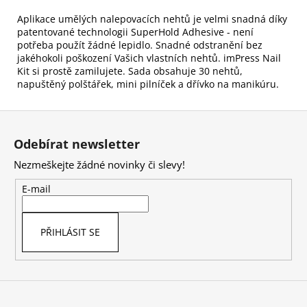
Aplikace umělých nalepovacích nehtů je velmi snadná díky
patentované technologii SuperHold Adhesive - není
potřeba použít žádné lepidlo. Snadné odstranění bez
jakéhokoli poškození Vašich vlastních nehtů. imPress Nail
Kit si prostě zamilujete. Sada obsahuje 30 nehtů,
napuštěný polštářek, mini pilníček a dřívko na manikúru.
Z
á
Odebírat newsletter
p
Nezmeškejte žádné novinky či slevy!
a
t
E-mail
í
PŘIHLÁSIT SE