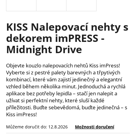
a
j
í
KISS Nalepovací nehty s
t
dekorem imPRESS -
?
Midnight Drive
Objevte kouzlo nalepovacích nehtů Kiss imPress!
HLEDAT
Vyberte si z pestré palety barevných a třpytivých
kombinací, které vám zajistí jedinečný a elegantní
vzhled během několika minut. Jednoduchá a rychlá
aplikace bez potřeby lepidla – stačí jen nalepit a
D
užívat si perfektní nehty, které sluší každé
o
příležitosti. Buďte sebevědomá, buďte jedinečná – s
p
Kiss imPress!
o
r
Můžeme doručit do:
12.8.2026
Možnosti doručení
u