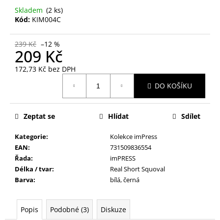
č
Skladem
(2 ks)
u
Kód:
KIM004C
j
e
m
239 Kč
–12 %
209 Kč
e
172,73 Kč bez DPH
Měrná
NALEPOVACÍ
DO KOŠÍKU
cena:
UMĚLÉ
NEHTY
ACTIVE
Zeptat se
Hlídat
Sdílet
TIPS
40
Kategorie
:
Kolekce imPress
69
Kč
EAN
:
731509836554
Řada
:
imPRESS
Délka / tvar
:
Real Short Squoval
Barva
:
bílá, černá
Popis
Podobné (3)
Diskuze