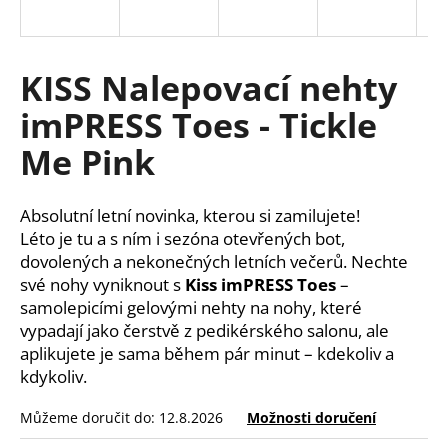
a
j
í
KISS Nalepovací nehty
t
imPRESS Toes - Tickle
?
Me Pink
Absolutní letní novinka, kterou si zamilujete!
HLEDAT
Léto je tu a s ním i sezóna otevřených bot,
dovolených a nekonečných letních večerů. Nechte
své nohy vyniknout s
Kiss imPRESS Toes
–
samolepicími gelovými nehty na nohy, které
D
vypadají jako čerstvě z pedikérského salonu, ale
o
aplikujete je sama během pár minut – kdekoliv a
p
kdykoliv.
o
r
Můžeme doručit do:
12.8.2026
Možnosti doručení
u