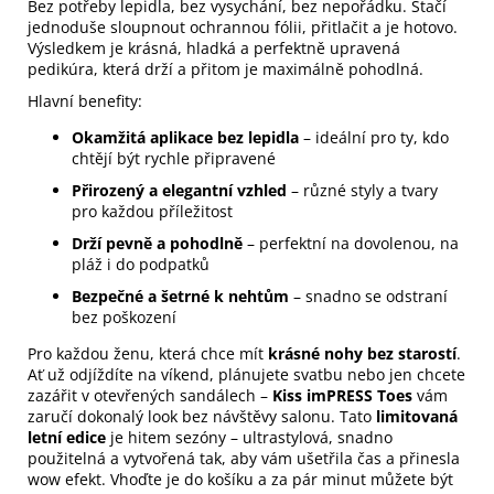
Bez potřeby lepidla, bez vysychání, bez nepořádku. Stačí
jednoduše sloupnout ochrannou fólii, přitlačit a je hotovo.
Výsledkem je krásná, hladká a perfektně upravená
pedikúra, která drží a přitom je maximálně pohodlná.
Hlavní benefity:
Okamžitá aplikace bez lepidla
– ideální pro ty, kdo
chtějí být rychle připravené
Přirozený a elegantní vzhled
– různé styly a tvary
pro každou příležitost
Drží pevně a pohodlně
– perfektní na dovolenou, na
pláž i do podpatků
Bezpečné a šetrné k nehtům
– snadno se odstraní
bez poškození
Pro každou ženu, která chce mít
krásné nohy bez starostí
.
Ať už odjíždíte na víkend, plánujete svatbu nebo jen chcete
zazářit v otevřených sandálech –
Kiss imPRESS Toes
vám
zaručí dokonalý look bez návštěvy salonu. Tato
limitovaná
letní edice
je hitem sezóny – ultrastylová, snadno
použitelná a vytvořená tak, aby vám ušetřila čas a přinesla
wow efekt. Vhoďte je do košíku a za pár minut můžete být