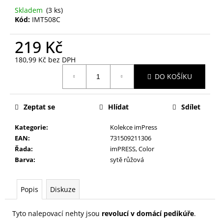
č
Skladem
(3 ks)
u
Kód:
IMT508C
j
e
219 Kč
m
e
180,99 Kč bez DPH
Měrná
DO KOŠÍKU
cena:
PILNÍK
NA
NEHTY
Zeptat se
Hlídat
Sdílet
SMIRKOVÝ
MALÝ
BABY,
Kategorie
:
Kolekce imPress
BAREVNÝ
EAN
:
731509211306
29
Řada
:
imPRESS, Color
Kč
Barva
:
sytě růžová
Popis
Diskuze
Tyto nalepovací nehty jsou
revolucí v domácí pedikúře
.