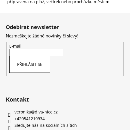
připravena na pláž, večírek nebo procházku městem.
Z
á
Odebírat newsletter
p
Nezmeškejte žádné novinky či slevy!
a
t
E-mail
í
PŘIHLÁSIT SE
Kontakt
veronika
@
diva-nice.cz
+420541210934
Sledujte nás na sociálních sítích