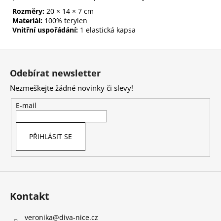
Rozměry:
20 × 14 × 7 cm
Materiál:
100% terylen
Vnitřní uspořádání:
1 elastická kapsa
Z
á
Odebírat newsletter
p
Nezmeškejte žádné novinky či slevy!
a
t
E-mail
í
PŘIHLÁSIT SE
Kontakt
veronika
@
diva-nice.cz