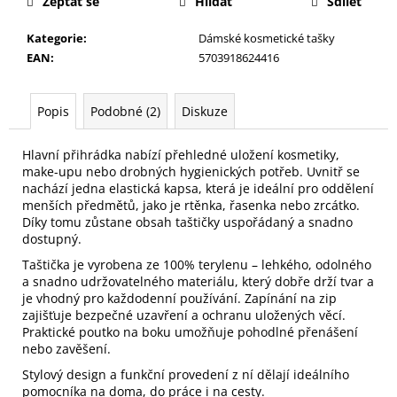
č
Zeptat se
Hlídat
Sdílet
u
Kategorie
:
Dámské kosmetické tašky
j
EAN
:
5703918624416
e
m
e
Popis
Podobné (2)
Diskuze
PILNÍK
Hlavní přihrádka nabízí přehledné uložení kosmetiky,
NA
make-upu nebo drobných hygienických potřeb. Uvnitř se
NEHTY
nachází jedna elastická kapsa, která je ideální pro oddělení
Z
menších předmětů, jako je rtěnka, řasenka nebo zrcátko.
JAPONSKÉHO
Díky tomu zůstane obsah taštičky uspořádaný a snadno
PAPÍRU,
dostupný.
OVÁLNÝ
Taštička je vyrobena ze 100% terylenu – lehkého, odolného
49
Kč
a snadno udržovatelného materiálu, který dobře drží tvar a
je vhodný pro každodenní používání. Zapínání na zip
zajišťuje bezpečné uzavření a ochranu uložených věcí.
Praktické poutko na boku umožňuje pohodlné přenášení
nebo zavěšení.
Stylový design a funkční provedení z ní dělají ideálního
pomocníka na doma, do práce i na cesty.