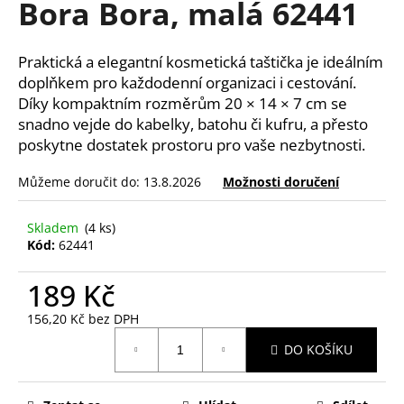
Bora Bora, malá 62441
a
j
Praktická a elegantní kosmetická taštička je ideálním
í
doplňkem pro každodenní organizaci i cestování.
t
Díky kompaktním rozměrům 20 × 14 × 7 cm se
?
snadno vejde do kabelky, batohu či kufru, a přesto
poskytne dostatek prostoru pro vaše nezbytnosti.
Můžeme doručit do:
13.8.2026
Možnosti doručení
HLEDAT
Skladem
(4 ks)
Kód:
62441
189 Kč
D
o
156,20 Kč bez DPH
p
Měrná
o
DO KOŠÍKU
cena:
r
u