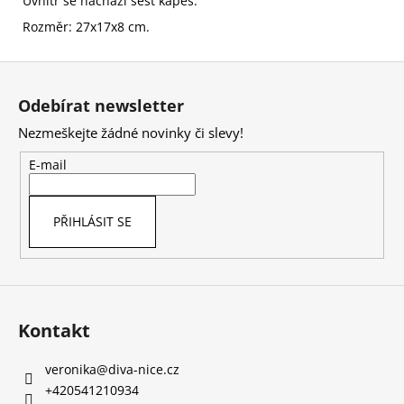
Uvnitř se nachází šest kapes.
Rozměr: 27x17x8 cm.
Z
á
Odebírat newsletter
p
Nezmeškejte žádné novinky či slevy!
a
t
E-mail
í
PŘIHLÁSIT SE
Kontakt
veronika
@
diva-nice.cz
+420541210934