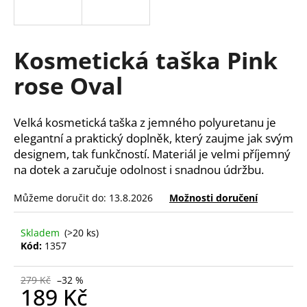
a
j
í
Kosmetická taška Pink
t
rose Oval
?
Velká kosmetická taška z jemného polyuretanu je
elegantní a praktický doplněk, který zaujme jak svým
designem, tak funkčností. Materiál je velmi příjemný
HLEDAT
na dotek a zaručuje odolnost i snadnou údržbu.
Můžeme doručit do:
13.8.2026
Možnosti doručení
D
o
Skladem
(>20 ks)
Kód:
1357
p
o
r
279 Kč
–32 %
189 Kč
u