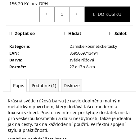
č
156,20 Kč bez DPH
u
Měrná
j
DO KOŠÍKU
cena:
e
m
Zeptat se
Hlídat
Sdílet
e
Kategorie
:
Dámské kosmetické tašky
NALEPOVACÍ
EAN
:
8595069713494
ŘASY
Barva
:
světle růžová
SAMOLEPÍCÍ
Rozměr
:
27 x 17 x 8 cm
WISPY
V0035
89
Popis
Podobné (1)
Diskuze
Kč
Krásná světle růžová barva je navíc doplněna matným
metalickým povrchem, který dodává tašce moderní a
luxusní vzhled. Prostorný interiér poskytuje dostatek místa
pro veškerou kosmetiku a další nezbytnosti, takže je ideální
jak na cesty, tak na každodenní použití. Perfektní spojení
stylu a praktičnosti.