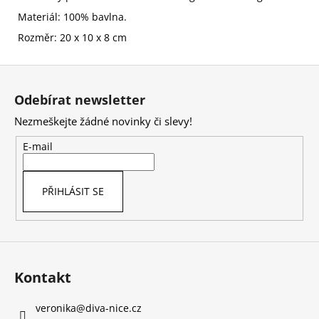
Materiál: 100% bavlna.
Rozměr: 20 x 10 x 8 cm
Z
á
Odebírat newsletter
p
Nezmeškejte žádné novinky či slevy!
a
t
E-mail
í
PŘIHLÁSIT SE
Kontakt
veronika
@
diva-nice.cz