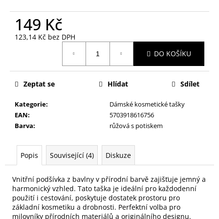
č
u
149 Kč
j
e
123,14 Kč bez DPH
m
Měrná
DO KOŠÍKU
e
cena:
NALEPOVACÍ
Zeptat se
Hlídat
Sdílet
ŘASY
SAMOLEPÍCÍ
Kategorie
:
Dámské kosmetické tašky
WISPY
EAN
:
5703918616756
V0035
Barva
:
růžová s potiskem
89
Kč
Popis
Související (4)
Diskuze
Vnitřní podšívka z bavlny v přírodní barvě zajišťuje jemný a
harmonický vzhled. Tato taška je ideální pro každodenní
použití i cestování, poskytuje dostatek prostoru pro
základní kosmetiku a drobnosti. Perfektní volba pro
milovníky přírodních materiálů a originálního designu.