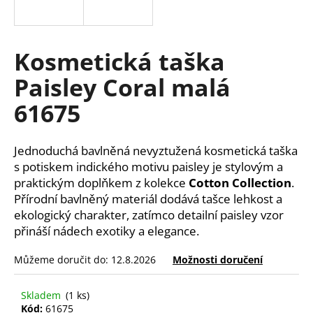
a
j
í
Kosmetická taška
t
Paisley Coral malá
?
61675
Jednoduchá bavlněná nevyztužená kosmetická taška
HLEDAT
s potiskem indického motivu paisley je stylovým a
praktickým doplňkem z kolekce
Cotton Collection
.
Přírodní bavlněný materiál dodává tašce lehkost a
ekologický charakter, zatímco detailní paisley vzor
D
přináší nádech exotiky a elegance.
o
p
Můžeme doručit do:
12.8.2026
Možnosti doručení
o
r
Skladem
(1 ks)
u
Kód:
61675