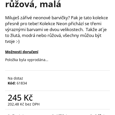
růžová, malá
a
j
Miluješ zářivé neonové barvičky? Pak je tato kolekce
í
přesně pro tebe! Kolekce Neon přichází se třemi
t
výraznými barvami ve dvou velikostech. Takže ať je
?
to žlutá, modrá nebo růžová, všechny můžou být
tvoje :-)
Možnosti doručení
HLEDAT
Položka byla vyprodána…
Na dotaz
D
Kód:
61834
o
p
245 Kč
o
r
202,48 Kč bez DPH
Měrná
u
cena: