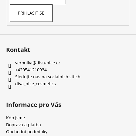
í
PŘIHLÁSIT SE
Kontakt
veronika
@
diva-nice.cz
+420541210934
Sledujte nás na sociálních sítích
diva_nice_cosmetics
Informace pro Vás
Kdo jsme
Doprava a platba
Obchodní podmínky