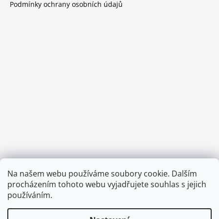
Podmínky ochrany osobních údajů
Provozní doba:
Na našem webu používáme soubory cookie. Dalším
8.00 - 15.00 hod (pondělí - pátek)
procházením tohoto webu vyjadřujete souhlas s jejich
používáním.