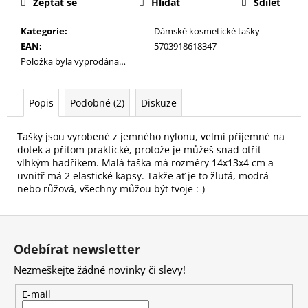
č
Zeptat se
Hlídat
Sdílet
u
j
Kategorie
:
Dámské kosmetické tašky
e
EAN
:
5703918618347
m
Položka byla vyprodána…
e
Popis
Podobné (2)
Diskuze
NALEPOVACÍ
UMĚLÉ
Tašky jsou vyrobené z jemného nylonu, velmi příjemné na
NEHTY
dotek a přitom praktické, protože je můžeš snad otřít
FM
vlhkým hadříkem. Malá taška má rozměry 14x13x4 cm a
GIRLS
uvnitř má 2 elastické kapsy. Takže ať je to žlutá, modrá
+
LEPIDLO,
nebo růžová, všechny můžou být tvoje :-)
Č.3
75
Z
Kč
á
Odebírat newsletter
p
Nezmeškejte žádné novinky či slevy!
a
t
E-mail